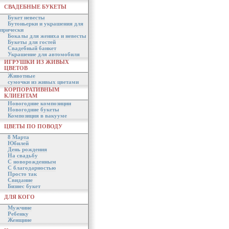
СВАДЕБНЫЕ БУКЕТЫ
Букет невесты
Бутоньерки и украшения для
прически
Бокалы для жениха и невесты
Букеты для гостей
Свадебный банкет
Украшение для автомобиля
ИГРУШКИ ИЗ ЖИВЫХ
ЦВЕТОВ
Животные
сумочки из живых цветами
КОРПОРАТИВНЫМ
КЛИЕНТАМ
Новогодние композиции
Новогодние букеты
Композиция в вакууме
ЦВЕТЫ ПО ПОВОДУ
8 Марта
Юбилей
День рождения
На свадьбу
С новорожденным
С благодарностью
Просто так
Свидание
Бизнес букет
ДЛЯ КОГО
Мужчине
Ребенку
Женщине