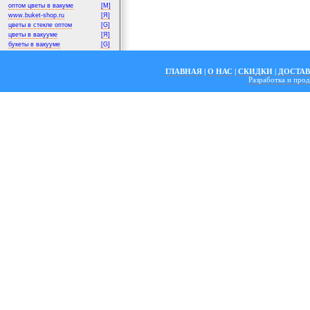
оптом цветы в вакуме
[M]
www.buket-shop.ru
[Я]
цветы в стекле оптом
[G]
цветы в вакууме
[Я]
букеты в вакууме
[G]
ГЛАВНАЯ
|
О НАС
|
СКИДКИ
|
ДОСТА
Разработка и пр