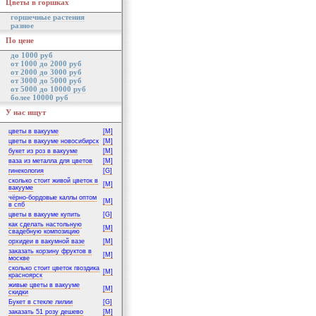
Цветы в горшках
горшечные растения
разное
По цене
до 1000 руб
от 1000 до 2000 руб
от 2000 до 3000 руб
от 3000 до 5000 руб
от 5000 до 10000 руб
более 10000 руб
У нас ищут
цветы в вакууме
[M]
цветы в вакууме новосибирск
[M]
букет из роз в вакууме
[M]
ваза из металла для цветов
[M]
гинекология
[G]
сколько стоит живой цветок в
[M]
вакууме
чёрно-бордовые каллы оптом
[M]
в спб
цветы в вакууме купить
[G]
как сделать настольную
[M]
свадебную композицию
орхидеи в вакумной вазе
[M]
заказать корзину фруктов в
[M]
москве
сколько стоит цветок гвоздика
[M]
красноярск
живые цветы в вакууме
[M]
скидки
Букет в стекле лилии
[G]
заказать 51 розу дешево
[M]