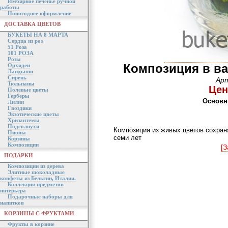
Имбирное печенье ручной
работы
Новогоднее оформление
ДОСТАВКА ЦВЕТОВ
БУКЕТЫ НА 8 МАРТА
Сердца из роз
51 Роза
101 РОЗА
Розы
Композиция в ва
Орхидеи
Ландыши
Сирень
Арт
Тюльпаны
Цен
Полевые цветы
Герберы
Основн
Лилии
Гвоздики
Экзотические цветы
Хризантемы
Подсолнухи
Композиция из живых цветов сохраня
Пионы
семи лет
Корзины
Композиции
[З
ПОДАРКИ
Композиции из дерева
Элитные шоколадные
конфеты из Бельгии, Италии.
Коллекция предметов
интерьера
Подарочные наборы для
напитков
КОРЗИНЫ С ФРУКТАМИ
Фрукты в корзине