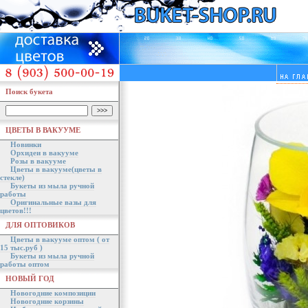
Поиск букета
ЦВЕТЫ В ВАКУУМЕ
Новинки
Орхидеи в вакууме
Розы в вакууме
Цветы в вакууме(цветы в
стекле)
Букеты из мыла ручной
работы
Оригинальные вазы для
цветов!!!
ДЛЯ ОПТОВИКОВ
Цветы в вакууме оптом ( от
15 тыс.руб )
Букеты из мыла ручной
работы оптом
НОВЫЙ ГОД
Новогодние композиции
Новогодние корзины