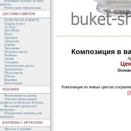
Имбирное печенье ручной
работы
Новогоднее оформление
ДОСТАВКА ЦВЕТОВ
БУКЕТЫ НА 8 МАРТА
Сердца из роз
51 Роза
101 РОЗА
Розы
Орхидеи
Ландыши
Сирень
Тюльпаны
Композиция в ва
Полевые цветы
Герберы
А
Лилии
Гвоздики
Цен
Экзотические цветы
Хризантемы
Основн
Подсолнухи
Пионы
Корзины
Композиции
Композиция из живых цветов сохраняе
ПОДАРКИ
[
Композиции из дерева
Элитные шоколадные
конфеты из Бельгии, Италии.
Коллекция предметов
интерьера
Подарочные наборы для
напитков
КОРЗИНЫ С ФРУКТАМИ
Фрукты в корзине