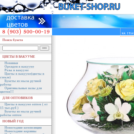
Поиск букета
ЦВЕТЫ В ВАКУУМЕ
Новинки
Орхидеи в вакууме
Розы в вакууме
Цветы в вакууме(цветы в
стекле)
Букеты из мыла ручной
работы
Оригинальные вазы для
цветов!!!
ДЛЯ ОПТОВИКОВ
Цветы в вакууме оптом ( от
15 тыс.руб )
Букеты из мыла ручной
работы оптом
НОВЫЙ ГОД
Новогодние композиции
Новогодние корзины