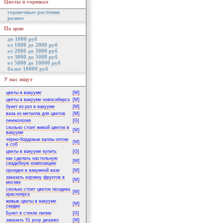
Цветы в горшках
горшечные растения
разное
По цене
до 1000 руб
от 1000 до 2000 руб
от 2000 до 3000 руб
от 3000 до 5000 руб
от 5000 до 10000 руб
более 10000 руб
У нас ищут
цветы в вакууме
[M]
цветы в вакууме новосибирск
[M]
букет из роз в вакууме
[M]
ваза из металла для цветов
[M]
гинекология
[G]
сколько стоит живой цветок в
[M]
вакууме
чёрно-бордовые каллы оптом
[M]
в спб
цветы в вакууме купить
[G]
как сделать настольную
[M]
свадебную композицию
орхидеи в вакумной вазе
[M]
заказать корзину фруктов в
[M]
москве
сколько стоит цветок гвоздика
[M]
красноярск
живые цветы в вакууме
[M]
скидки
Букет в стекле лилии
[G]
заказать 51 розу дешево
[M]