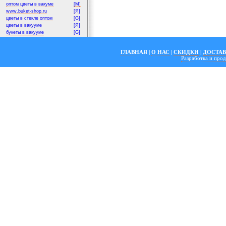
оптом цветы в вакуме
[M]
www.buket-shop.ru
[Я]
цветы в стекле оптом
[G]
цветы в вакууме
[Я]
букеты в вакууме
[G]
ГЛАВНАЯ
|
О НАС
|
СКИДКИ
|
ДОСТА
Разработка и пр