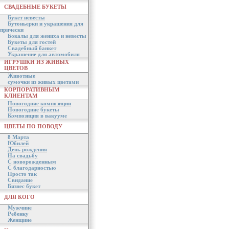
СВАДЕБНЫЕ БУКЕТЫ
Букет невесты
Бутоньерки и украшения для
прически
Бокалы для жениха и невесты
Букеты для гостей
Свадебный банкет
Украшение для автомобиля
ИГРУШКИ ИЗ ЖИВЫХ
ЦВЕТОВ
Животные
сумочки из живых цветами
КОРПОРАТИВНЫМ
КЛИЕНТАМ
Новогодние композиции
Новогодние букеты
Композиция в вакууме
ЦВЕТЫ ПО ПОВОДУ
8 Марта
Юбилей
День рождения
На свадьбу
С новорожденным
С благодарностью
Просто так
Свидание
Бизнес букет
ДЛЯ КОГО
Мужчине
Ребенку
Женщине