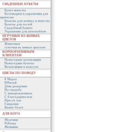
СВАДЕБНЫЕ БУКЕТЫ
Букет невесты
Бутоньерки и украшения для
прически
Бокалы для жениха и невесты
Букеты для гостей
Свадебный банкет
Украшение для автомобиля
ИГРУШКИ ИЗ ЖИВЫХ
ЦВЕТОВ
Животные
сумочки из живых цветами
КОРПОРАТИВНЫМ
КЛИЕНТАМ
Новогодние композиции
Новогодние букеты
Композиция в вакууме
ЦВЕТЫ ПО ПОВОДУ
8 Марта
Юбилей
День рождения
На свадьбу
С новорожденным
С благодарностью
Просто так
Свидание
Бизнес букет
ДЛЯ КОГО
Мужчине
Ребенку
Женщине