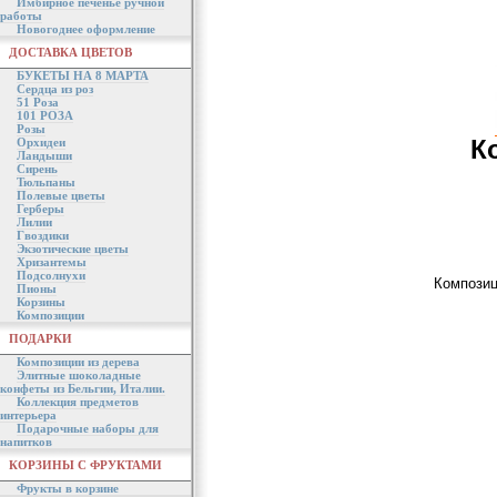
Имбирное печенье ручной
работы
Новогоднее оформление
ДОСТАВКА ЦВЕТОВ
БУКЕТЫ НА 8 МАРТА
Сердца из роз
51 Роза
101 РОЗА
Розы
К
Орхидеи
Ландыши
Сирень
Тюльпаны
Полевые цветы
Герберы
Лилии
Гвоздики
Экзотические цветы
Хризантемы
Подсолнухи
Композиц
Пионы
Корзины
Композиции
ПОДАРКИ
Композиции из дерева
Элитные шоколадные
конфеты из Бельгии, Италии.
Коллекция предметов
интерьера
Подарочные наборы для
напитков
КОРЗИНЫ С ФРУКТАМИ
Фрукты в корзине