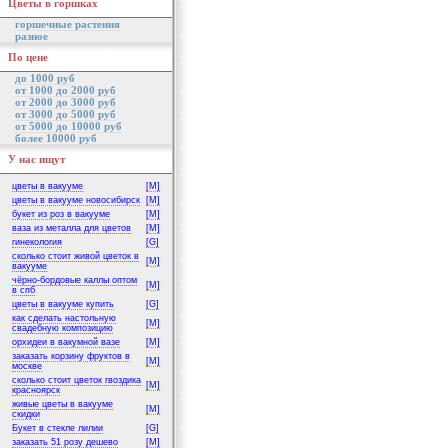
Цветы в горшках
горшечные растения
разное
По цене
до 1000 руб
от 1000 до 2000 руб
от 2000 до 3000 руб
от 3000 до 5000 руб
от 5000 до 10000 руб
более 10000 руб
У нас ищут
цветы в вакууме
[M]
цветы в вакууме новосибирск
[M]
букет из роз в вакууме
[M]
ваза из металла для цветов
[M]
гинекология
[G]
сколько стоит живой цветок в
[M]
вакууме
чёрно-бордовые каллы оптом
[M]
в спб
цветы в вакууме купить
[G]
как сделать настольную
[M]
свадебную композицию
орхидеи в вакумной вазе
[M]
заказать корзину фруктов в
[M]
москве
сколько стоит цветок гвоздика
[M]
красноярск
живые цветы в вакууме
[M]
скидки
Букет в стекле лилии
[G]
заказать 51 розу дешево
[M]