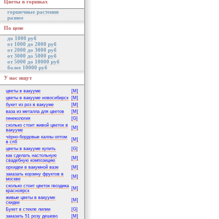
Цветы в горшках
горшечные растения
разное
По цене
до 1000 руб
от 1000 до 2000 руб
от 2000 до 3000 руб
от 3000 до 5000 руб
от 5000 до 10000 руб
более 10000 руб
У нас ищут
цветы в вакууме
[M]
цветы в вакууме новосибирск
[M]
букет из роз в вакууме
[M]
ваза из металла для цветов
[M]
гинекология
[G]
сколько стоит живой цветок в
[M]
вакууме
чёрно-бордовые каллы оптом
[M]
в спб
цветы в вакууме купить
[G]
как сделать настольную
[M]
свадебную композицию
орхидеи в вакумной вазе
[M]
заказать корзину фруктов в
[M]
москве
сколько стоит цветок гвоздика
[M]
красноярск
живые цветы в вакууме
[M]
скидки
Букет в стекле лилии
[G]
заказать 51 розу дешево
[M]