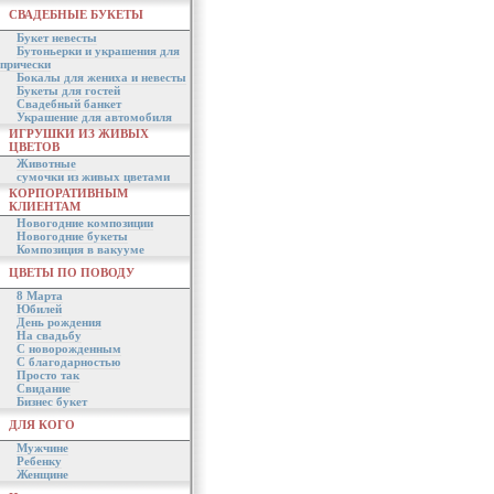
СВАДЕБНЫЕ БУКЕТЫ
Букет невесты
Бутоньерки и украшения для
прически
Бокалы для жениха и невесты
Букеты для гостей
Свадебный банкет
Украшение для автомобиля
ИГРУШКИ ИЗ ЖИВЫХ
ЦВЕТОВ
Животные
сумочки из живых цветами
КОРПОРАТИВНЫМ
КЛИЕНТАМ
Новогодние композиции
Новогодние букеты
Композиция в вакууме
ЦВЕТЫ ПО ПОВОДУ
8 Марта
Юбилей
День рождения
На свадьбу
С новорожденным
С благодарностью
Просто так
Свидание
Бизнес букет
ДЛЯ КОГО
Мужчине
Ребенку
Женщине