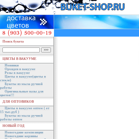
Поиск букета
ЦВЕТЫ В ВАКУУМЕ
Новинки
Орхидеи в вакууме
Розы в вакууме
Цветы в вакууме(цветы в
стекле)
Букеты из мыла ручной
работы
Оригинальные вазы для
цветов!!!
ДЛЯ ОПТОВИКОВ
Цветы в вакууме оптом ( от
15 тыс.руб )
Букеты из мыла ручной
работы оптом
НОВЫЙ ГОД
Новогодние композиции
Новогодние корзины