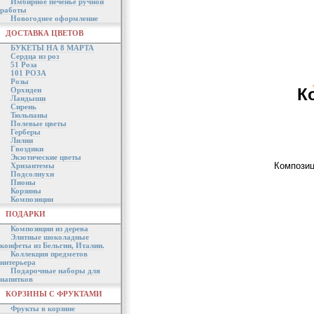
Имбирное печенье ручной
работы
Новогоднее оформление
ДОСТАВКА ЦВЕТОВ
БУКЕТЫ НА 8 МАРТА
Сердца из роз
51 Роза
101 РОЗА
Розы
К
Орхидеи
Ландыши
Сирень
Тюльпаны
Полевые цветы
Герберы
Лилии
Гвоздики
Экзотические цветы
Композиц
Хризантемы
Подсолнухи
Пионы
Корзины
Композиции
ПОДАРКИ
Композиции из дерева
Элитные шоколадные
конфеты из Бельгии, Италии.
Коллекция предметов
интерьера
Подарочные наборы для
напитков
КОРЗИНЫ С ФРУКТАМИ
Фрукты в корзине