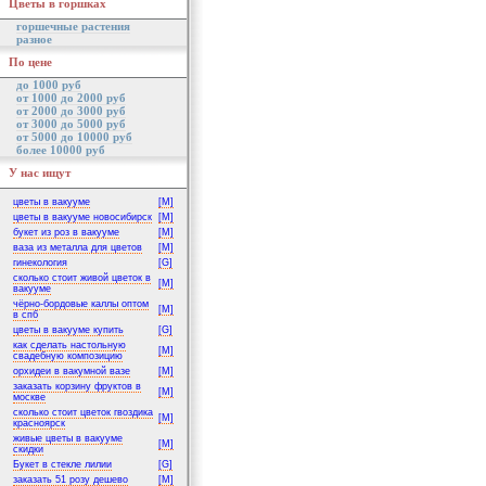
Цветы в горшках
горшечные растения
разное
По цене
до 1000 руб
от 1000 до 2000 руб
от 2000 до 3000 руб
от 3000 до 5000 руб
от 5000 до 10000 руб
более 10000 руб
У нас ищут
цветы в вакууме
[M]
цветы в вакууме новосибирск
[M]
букет из роз в вакууме
[M]
ваза из металла для цветов
[M]
гинекология
[G]
сколько стоит живой цветок в
[M]
вакууме
чёрно-бордовые каллы оптом
[M]
в спб
цветы в вакууме купить
[G]
как сделать настольную
[M]
свадебную композицию
орхидеи в вакумной вазе
[M]
заказать корзину фруктов в
[M]
москве
сколько стоит цветок гвоздика
[M]
красноярск
живые цветы в вакууме
[M]
скидки
Букет в стекле лилии
[G]
заказать 51 розу дешево
[M]