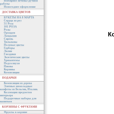
Имбирное печенье ручной
работы
Новогоднее оформление
ДОСТАВКА ЦВЕТОВ
БУКЕТЫ НА 8 МАРТА
Сердца из роз
51 Роза
101 РОЗА
Розы
К
Орхидеи
Ландыши
Сирень
Тюльпаны
Полевые цветы
Герберы
Лилии
Гвоздики
Экзотические цветы
Хризантемы
Подсолнухи
Пионы
Корзины
Композиции
ПОДАРКИ
Композиции из дерева
Элитные шоколадные
конфеты из Бельгии, Италии.
Коллекция предметов
интерьера
Подарочные наборы для
напитков
КОРЗИНЫ С ФРУКТАМИ
Фрукты в корзине