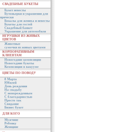
СВАДЕБНЫЕ БУКЕТЫ
Букет невесты
Бутоньерки и украшения для
прически
Бокалы для жениха и невесты
Букеты для гостей
Свадебный банкет
Украшение для автомобиля
ИГРУШКИ ИЗ ЖИВЫХ
ЦВЕТОВ
Животные
сумочки из живых цветами
КОРПОРАТИВНЫМ
КЛИЕНТАМ
Новогодние композиции
Новогодние букеты
Композиция в вакууме
ЦВЕТЫ ПО ПОВОДУ
8 Марта
Юбилей
День рождения
На свадьбу
С новорожденным
С благодарностью
Просто так
Свидание
Бизнес букет
ДЛЯ КОГО
Мужчине
Ребенку
Женщине