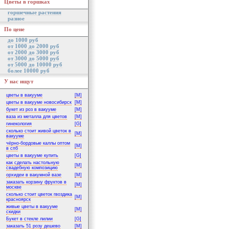
Цветы в горшках
горшечные растения
разное
По цене
до 1000 руб
от 1000 до 2000 руб
от 2000 до 3000 руб
от 3000 до 5000 руб
от 5000 до 10000 руб
более 10000 руб
У нас ищут
цветы в вакууме
[M]
цветы в вакууме новосибирск
[M]
букет из роз в вакууме
[M]
ваза из металла для цветов
[M]
гинекология
[G]
сколько стоит живой цветок в
[M]
вакууме
чёрно-бордовые каллы оптом
[M]
в спб
цветы в вакууме купить
[G]
как сделать настольную
[M]
свадебную композицию
орхидеи в вакумной вазе
[M]
заказать корзину фруктов в
[M]
москве
сколько стоит цветок гвоздика
[M]
красноярск
живые цветы в вакууме
[M]
скидки
Букет в стекле лилии
[G]
заказать 51 розу дешево
[M]