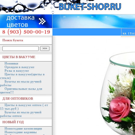
Поиск букета
ЦВЕТЫ В ВАКУУМЕ
Новинки
Орхидеи в вакууме
Розы в вакууме
Цветы в вакууме(цветы в
стекле)
Букеты из мыла ручной
работы
Оригинальные вазы для
цветов!!!
ДЛЯ ОПТОВИКОВ
Цветы в вакууме оптом ( от
15 тыс.руб )
Букеты из мыла ручной
работы оптом
НОВЫЙ ГОД
Новогодние композиции
Новогодние корзины