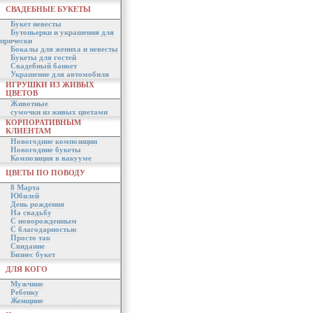
СВАДЕБНЫЕ БУКЕТЫ
Букет невесты
Бутоньерки и украшения для
прически
Бокалы для жениха и невесты
Букеты для гостей
Свадебный банкет
Украшение для автомобиля
ИГРУШКИ ИЗ ЖИВЫХ
ЦВЕТОВ
Животные
сумочки из живых цветами
КОРПОРАТИВНЫМ
КЛИЕНТАМ
Новогодние композиции
Новогодние букеты
Композиция в вакууме
ЦВЕТЫ ПО ПОВОДУ
8 Марта
Юбилей
День рождения
На свадьбу
С новорожденным
С благодарностью
Просто так
Свидание
Бизнес букет
ДЛЯ КОГО
Мужчине
Ребенку
Женщине