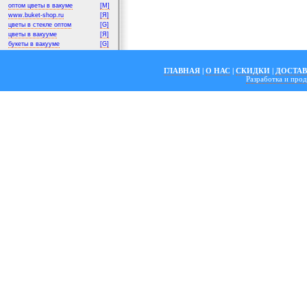
оптом цветы в вакуме
[M]
www.buket-shop.ru
[Я]
цветы в стекле оптом
[G]
цветы в вакууме
[Я]
букеты в вакууме
[G]
ГЛАВНАЯ
|
О НАС
|
СКИДКИ
|
ДОСТА
Разработка и пр