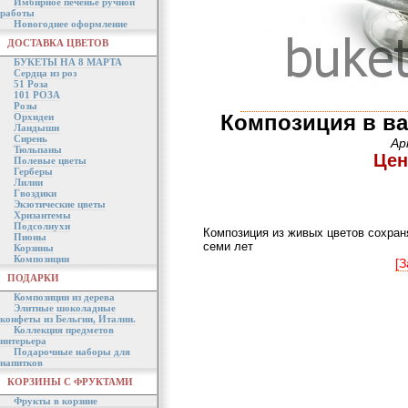
Имбирное печенье ручной
работы
Новогоднее оформление
ДОСТАВКА ЦВЕТОВ
БУКЕТЫ НА 8 МАРТА
Сердца из роз
51 Роза
101 РОЗА
Розы
Композиция в ва
Орхидеи
Ландыши
Сирень
Ар
Тюльпаны
Цен
Полевые цветы
Герберы
Лилии
Гвоздики
Экзотические цветы
Хризантемы
Подсолнухи
Композиция из живых цветов сохраня
Пионы
семи лет
Корзины
Композиции
[З
ПОДАРКИ
Композиции из дерева
Элитные шоколадные
конфеты из Бельгии, Италии.
Коллекция предметов
интерьера
Подарочные наборы для
напитков
КОРЗИНЫ С ФРУКТАМИ
Фрукты в корзине