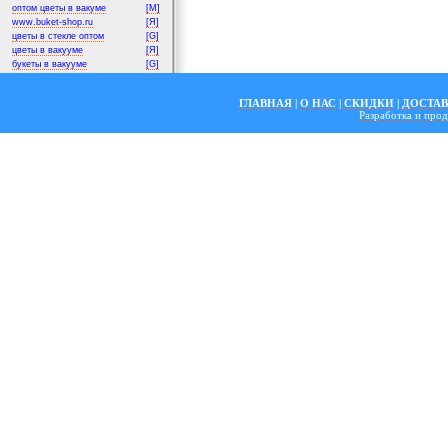
оптом цветы в вакуме
[M]
www.buket-shop.ru
[Я]
цветы в стекле оптом
[G]
цветы в вакууме
[Я]
букеты в вакууме
[G]
ГЛАВНАЯ
|
О НАС
|
СКИДКИ
|
ДОСТА
Разработка и пр