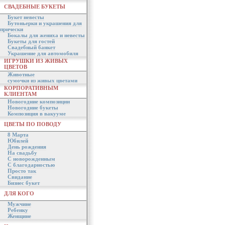
СВАДЕБНЫЕ БУКЕТЫ
Букет невесты
Бутоньерки и украшения для
прически
Бокалы для жениха и невесты
Букеты для гостей
Свадебный банкет
Украшение для автомобиля
ИГРУШКИ ИЗ ЖИВЫХ
ЦВЕТОВ
Животные
сумочки из живых цветами
КОРПОРАТИВНЫМ
КЛИЕНТАМ
Новогодние композиции
Новогодние букеты
Композиция в вакууме
ЦВЕТЫ ПО ПОВОДУ
8 Марта
Юбилей
День рождения
На свадьбу
С новорожденным
С благодарностью
Просто так
Свидание
Бизнес букет
ДЛЯ КОГО
Мужчине
Ребенку
Женщине