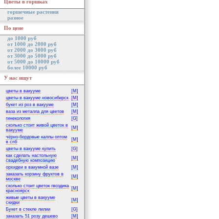
Цветы в горшках
горшечные растения
разное
По цене
до 1000 руб
от 1000 до 2000 руб
от 2000 до 3000 руб
от 3000 до 5000 руб
от 5000 до 10000 руб
более 10000 руб
У нас ищут
цветы в вакууме
[M]
цветы в вакууме новосибирск
[M]
букет из роз в вакууме
[M]
ваза из металла для цветов
[M]
гинекология
[G]
сколько стоит живой цветок в
[M]
вакууме
чёрно-бордовые каллы оптом
[M]
в спб
цветы в вакууме купить
[G]
как сделать настольную
[M]
свадебную композицию
орхидеи в вакумной вазе
[M]
заказать корзину фруктов в
[M]
москве
сколько стоит цветок гвоздика
[M]
красноярск
живые цветы в вакууме
[M]
скидки
Букет в стекле лилии
[G]
заказать 51 розу дешево
[M]