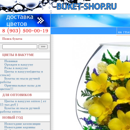
Поиск букета
ЦВЕТЫ В ВАКУУМЕ
Новинки
Орхидеи в вакууме
Розы в вакууме
Цветы в вакууме(цветы в
стекле)
Букеты из мыла ручной
работы
Оригинальные вазы для
цветов!!!
ДЛЯ ОПТОВИКОВ
Цветы в вакууме оптом ( от
15 тыс.руб )
Букеты из мыла ручной
работы оптом
НОВЫЙ ГОД
Новогодние композиции
Новогодние корзины