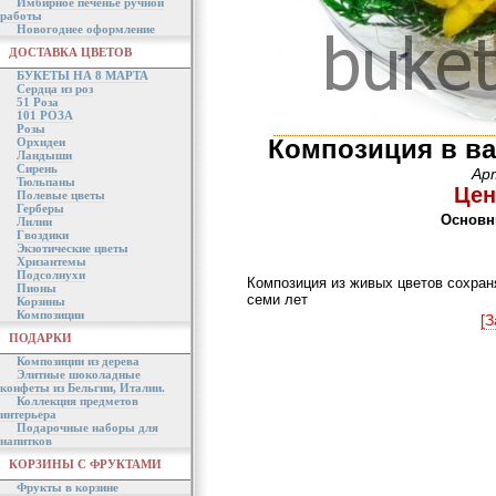
Имбирное печенье ручной
работы
Новогоднее оформление
ДОСТАВКА ЦВЕТОВ
БУКЕТЫ НА 8 МАРТА
Сердца из роз
51 Роза
101 РОЗА
Розы
Композиция в ва
Орхидеи
Ландыши
Сирень
Ар
Тюльпаны
Цен
Полевые цветы
Герберы
Основн
Лилии
Гвоздики
Экзотические цветы
Хризантемы
Подсолнухи
Композиция из живых цветов сохраня
Пионы
семи лет
Корзины
Композиции
[З
ПОДАРКИ
Композиции из дерева
Элитные шоколадные
конфеты из Бельгии, Италии.
Коллекция предметов
интерьера
Подарочные наборы для
напитков
КОРЗИНЫ С ФРУКТАМИ
Фрукты в корзине