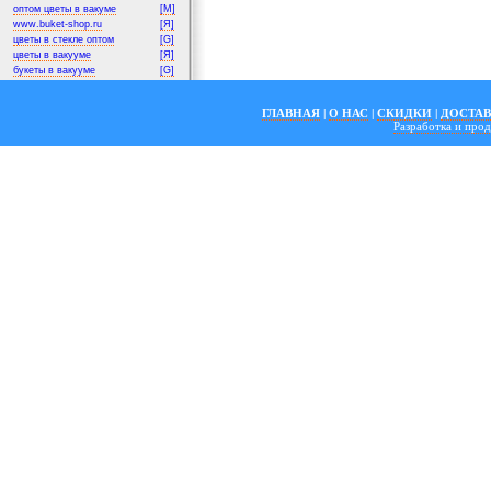
оптом цветы в вакуме
[M]
www.buket-shop.ru
[Я]
цветы в стекле оптом
[G]
цветы в вакууме
[Я]
букеты в вакууме
[G]
ГЛАВНАЯ
|
О НАС
|
СКИДКИ
|
ДОСТА
Разработка и пр