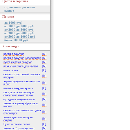
Цветы в горшках
горшечные растения
разное
По цене
до 1000 руб
от 1000 до 2000 руб
от 2000 до 3000 руб
от 3000 до 5000 руб
от 5000 до 10000 руб
более 10000 руб
У нас ищут
цветы в вакууме
[M]
цветы в вакууме новосибирск
[M]
букет из роз в вакууме
[M]
ваза из металла для цветов
[M]
гинекология
[G]
сколько стоит живой цветок в
[M]
вакууме
чёрно-бордовые каллы оптом
[M]
в спб
цветы в вакууме купить
[G]
как сделать настольную
[M]
свадебную композицию
орхидеи в вакумной вазе
[M]
заказать корзину фруктов в
[M]
москве
сколько стоит цветок гвоздика
[M]
красноярск
живые цветы в вакууме
[M]
скидки
Букет в стекле лилии
[G]
заказать 51 розу дешево
[M]