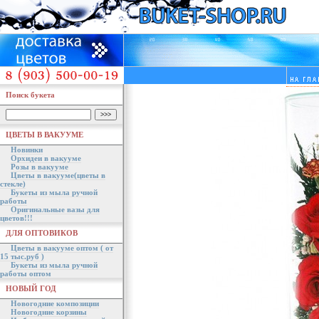
Поиск букета
ЦВЕТЫ В ВАКУУМЕ
Новинки
Орхидеи в вакууме
Розы в вакууме
Цветы в вакууме(цветы в
стекле)
Букеты из мыла ручной
работы
Оригинальные вазы для
цветов!!!
ДЛЯ ОПТОВИКОВ
Цветы в вакууме оптом ( от
15 тыс.руб )
Букеты из мыла ручной
работы оптом
НОВЫЙ ГОД
Новогодние композиции
Новогодние корзины