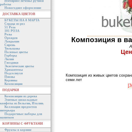
Имбирное печенье ручной
работы
Новогоднее оформление
ДОСТАВКА ЦВЕТОВ
БУКЕТЫ НА 8 МАРТА
Сердца из роз
51 Роза
101 РОЗА
Розы
Композиция в ва
Орхидеи
Ландыши
Сирень
А
Тюльпаны
Цен
Полевые цветы
Герберы
Лилии
Гвоздики
Экзотические цветы
Хризантемы
Подсолнухи
Композиция из живых цветов сохраня
Пионы
семи лет
Корзины
Композиции
[З
ПОДАРКИ
Композиции из дерева
Элитные шоколадные
конфеты из Бельгии, Италии.
Коллекция предметов
интерьера
Подарочные наборы для
напитков
КОРЗИНЫ С ФРУКТАМИ
Фрукты в корзине