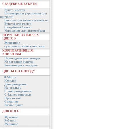
СВАДЕБНЫЕ БУКЕТЫ
Букет невесты
Бутоньерки и украшения для
прически
Бокалы для жениха и невесты
Букеты для гостей
Свадебный банкет
Украшение для автомобиля
ИГРУШКИ ИЗ ЖИВЫХ
ЦВЕТОВ
Животные
сумочки из живых цветами
КОРПОРАТИВНЫМ
КЛИЕНТАМ
Новогодние композиции
Новогодние букеты
Композиция в вакууме
ЦВЕТЫ ПО ПОВОДУ
8 Марта
Юбилей
День рождения
На свадьбу
С новорожденным
С благодарностью
Просто так
Свидание
Бизнес букет
ДЛЯ КОГО
Мужчине
Ребенку
Женщине