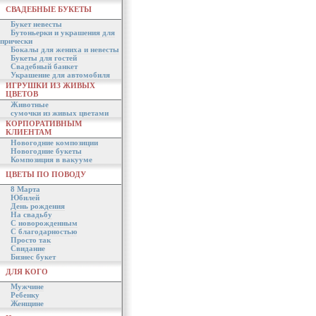
СВАДЕБНЫЕ БУКЕТЫ
Букет невесты
Бутоньерки и украшения для
прически
Бокалы для жениха и невесты
Букеты для гостей
Свадебный банкет
Украшение для автомобиля
ИГРУШКИ ИЗ ЖИВЫХ
ЦВЕТОВ
Животные
сумочки из живых цветами
КОРПОРАТИВНЫМ
КЛИЕНТАМ
Новогодние композиции
Новогодние букеты
Композиция в вакууме
ЦВЕТЫ ПО ПОВОДУ
8 Марта
Юбилей
День рождения
На свадьбу
С новорожденным
С благодарностью
Просто так
Свидание
Бизнес букет
ДЛЯ КОГО
Мужчине
Ребенку
Женщине