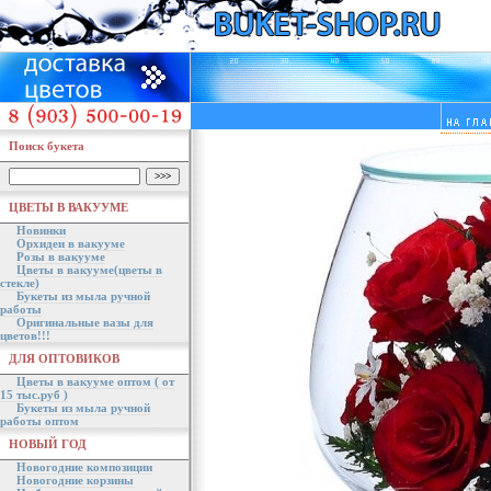
Поиск букета
ЦВЕТЫ В ВАКУУМЕ
Новинки
Орхидеи в вакууме
Розы в вакууме
Цветы в вакууме(цветы в
стекле)
Букеты из мыла ручной
работы
Оригинальные вазы для
цветов!!!
ДЛЯ ОПТОВИКОВ
Цветы в вакууме оптом ( от
15 тыс.руб )
Букеты из мыла ручной
работы оптом
НОВЫЙ ГОД
Новогодние композиции
Новогодние корзины