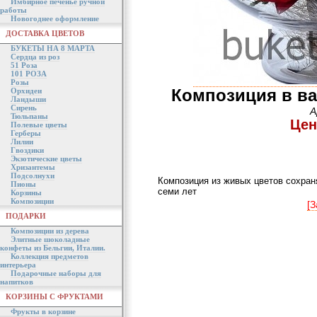
Имбирное печенье ручной
работы
Новогоднее оформление
ДОСТАВКА ЦВЕТОВ
БУКЕТЫ НА 8 МАРТА
Сердца из роз
51 Роза
101 РОЗА
Розы
Композиция в ва
Орхидеи
Ландыши
Сирень
А
Тюльпаны
Цен
Полевые цветы
Герберы
Лилии
Гвоздики
Экзотические цветы
Хризантемы
Подсолнухи
Композиция из живых цветов сохраня
Пионы
семи лет
Корзины
Композиции
[З
ПОДАРКИ
Композиции из дерева
Элитные шоколадные
конфеты из Бельгии, Италии.
Коллекция предметов
интерьера
Подарочные наборы для
напитков
КОРЗИНЫ С ФРУКТАМИ
Фрукты в корзине