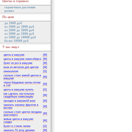
Цветы в горшках
горшечные растения
разное
По цене
до 1000 руб
от 1000 до 2000 руб
от 2000 до 3000 руб
от 3000 до 5000 руб
от 5000 до 10000 руб
более 10000 руб
У нас ищут
цветы в вакууме
[M]
цветы в вакууме новосибирск
[M]
букет из роз в вакууме
[M]
ваза из металла для цветов
[M]
гинекология
[G]
сколько стоит живой цветок в
[M]
вакууме
чёрно-бордовые каллы оптом
[M]
в спб
цветы в вакууме купить
[G]
как сделать настольную
[M]
свадебную композицию
орхидеи в вакумной вазе
[M]
заказать корзину фруктов в
[M]
москве
сколько стоит цветок гвоздика
[M]
красноярск
живые цветы в вакууме
[M]
скидки
Букет в стекле лилии
[G]
заказать 51 розу дешево
[M]