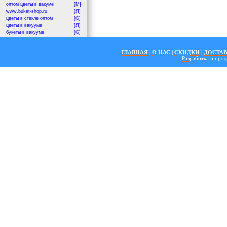
оптом цветы в вакуме
[M]
www.buket-shop.ru
[Я]
цветы в стекле оптом
[G]
цветы в вакууме
[Я]
букеты в вакууме
[G]
ГЛАВНАЯ
|
О НАС
|
СКИДКИ
|
ДОСТА
Разработка и пр