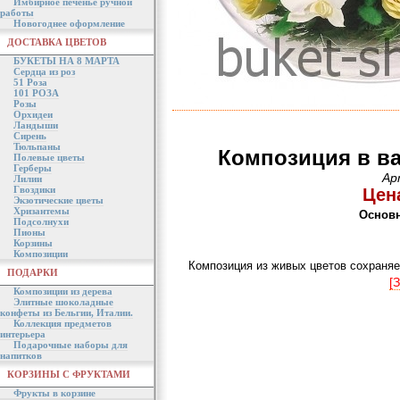
Имбирное печенье ручной
работы
Новогоднее оформление
ДОСТАВКА ЦВЕТОВ
БУКЕТЫ НА 8 МАРТА
Сердца из роз
51 Роза
101 РОЗА
Розы
Орхидеи
Ландыши
Сирень
Тюльпаны
Композиция в ва
Полевые цветы
Герберы
Ар
Лилии
Гвоздики
Цена
Экзотические цветы
Хризантемы
Основн
Подсолнухи
Пионы
Корзины
Композиции
Композиция из живых цветов сохраняе
ПОДАРКИ
[
Композиции из дерева
Элитные шоколадные
конфеты из Бельгии, Италии.
Коллекция предметов
интерьера
Подарочные наборы для
напитков
КОРЗИНЫ С ФРУКТАМИ
Фрукты в корзине