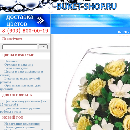
Поиск букета
ЦВЕТЫ В ВАКУУМЕ
Новинки
Орхидеи в вакууме
Розы в вакууме
Цветы в вакууме(цветы в
стекле)
Букеты из мыла ручной
работы
Оригинальные вазы для
цветов!!!
ДЛЯ ОПТОВИКОВ
Цветы в вакууме оптом ( от
15 тыс.руб )
Букеты из мыла ручной
работы оптом
НОВЫЙ ГОД
Новогодние композиции
Новогодние корзины