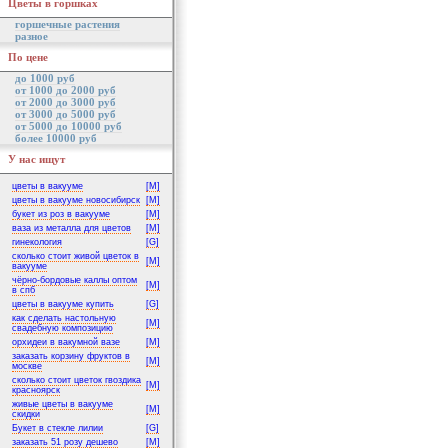
Цветы в горшках
горшечные растения
разное
По цене
до 1000 руб
от 1000 до 2000 руб
от 2000 до 3000 руб
от 3000 до 5000 руб
от 5000 до 10000 руб
более 10000 руб
У нас ищут
цветы в вакууме
[M]
цветы в вакууме новосибирск
[M]
букет из роз в вакууме
[M]
ваза из металла для цветов
[M]
гинекология
[G]
сколько стоит живой цветок в
[M]
вакууме
чёрно-бордовые каллы оптом
[M]
в спб
цветы в вакууме купить
[G]
как сделать настольную
[M]
свадебную композицию
орхидеи в вакумной вазе
[M]
заказать корзину фруктов в
[M]
москве
сколько стоит цветок гвоздика
[M]
красноярск
живые цветы в вакууме
[M]
скидки
Букет в стекле лилии
[G]
заказать 51 розу дешево
[M]