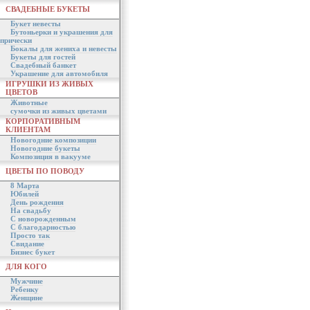
СВАДЕБНЫЕ БУКЕТЫ
Букет невесты
Бутоньерки и украшения для
прически
Бокалы для жениха и невесты
Букеты для гостей
Свадебный банкет
Украшение для автомобиля
ИГРУШКИ ИЗ ЖИВЫХ
ЦВЕТОВ
Животные
сумочки из живых цветами
КОРПОРАТИВНЫМ
КЛИЕНТАМ
Новогодние композиции
Новогодние букеты
Композиция в вакууме
ЦВЕТЫ ПО ПОВОДУ
8 Марта
Юбилей
День рождения
На свадьбу
С новорожденным
С благодарностью
Просто так
Свидание
Бизнес букет
ДЛЯ КОГО
Мужчине
Ребенку
Женщине