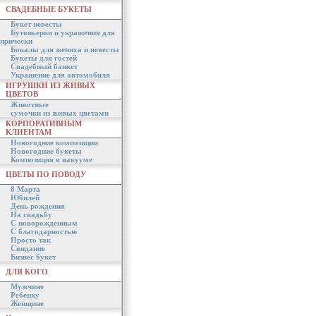
СВАДЕБНЫЕ БУКЕТЫ
Букет невесты
Бутоньерки и украшения для
прически
Бокалы для жениха и невесты
Букеты для гостей
Свадебный банкет
Украшение для автомобиля
ИГРУШКИ ИЗ ЖИВЫХ
ЦВЕТОВ
Животные
сумочки из живых цветами
КОРПОРАТИВНЫМ
КЛИЕНТАМ
Новогодние композиции
Новогодние букеты
Композиция в вакууме
ЦВЕТЫ ПО ПОВОДУ
8 Марта
Юбилей
День рождения
На свадьбу
С новорожденным
С благодарностью
Просто так
Свидание
Бизнес букет
ДЛЯ КОГО
Мужчине
Ребенку
Женщине