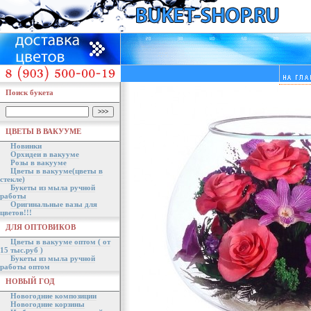
Поиск букета
ЦВЕТЫ В ВАКУУМЕ
Новинки
Орхидеи в вакууме
Розы в вакууме
Цветы в вакууме(цветы в
стекле)
Букеты из мыла ручной
работы
Оригинальные вазы для
цветов!!!
ДЛЯ ОПТОВИКОВ
Цветы в вакууме оптом ( от
15 тыс.руб )
Букеты из мыла ручной
работы оптом
НОВЫЙ ГОД
Новогодние композиции
Новогодние корзины