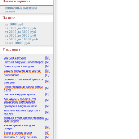
Цветы в горшках
горшечные растения
разное
По цене
до 1000 руб
от 1000 до 2000 руб
от 2000 до 3000 руб
от 3000 до 5000 руб
от 5000 до 10000 руб
более 10000 руб
У нас ищут
цветы в вакууме
[M]
цветы в вакууме новосибирск
[M]
букет из роз в вакууме
[M]
ваза из металла для цветов
[M]
гинекология
[G]
сколько стоит живой цветок в
[M]
вакууме
чёрно-бордовые каллы оптом
[M]
в спб
цветы в вакууме купить
[G]
как сделать настольную
[M]
свадебную композицию
орхидеи в вакумной вазе
[M]
заказать корзину фруктов в
[M]
москве
сколько стоит цветок гвоздика
[M]
красноярск
живые цветы в вакууме
[M]
скидки
Букет в стекле лилии
[G]
заказать 51 розу дешево
[M]