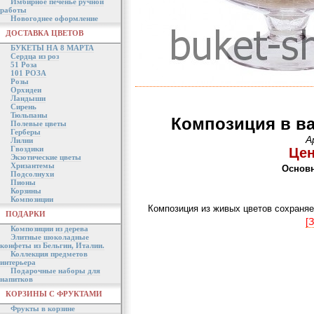
Имбирное печенье ручной
работы
Новогоднее оформление
ДОСТАВКА ЦВЕТОВ
БУКЕТЫ НА 8 МАРТА
Сердца из роз
51 Роза
101 РОЗА
Розы
Орхидеи
Ландыши
Сирень
Тюльпаны
Композиция в ва
Полевые цветы
Герберы
А
Лилии
Гвоздики
Цен
Экзотические цветы
Хризантемы
Основн
Подсолнухи
Пионы
Корзины
Композиции
Композиция из живых цветов сохраняе
ПОДАРКИ
[
Композиции из дерева
Элитные шоколадные
конфеты из Бельгии, Италии.
Коллекция предметов
интерьера
Подарочные наборы для
напитков
КОРЗИНЫ С ФРУКТАМИ
Фрукты в корзине