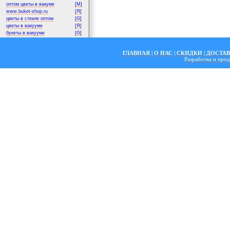
оптом цветы в вакуме
[M]
www.buket-shop.ru
[Я]
цветы в стекле оптом
[G]
цветы в вакууме
[Я]
букеты в вакууме
[G]
ГЛАВНАЯ
|
О НАС
|
СКИДКИ
|
ДОСТА
Разработка и пр