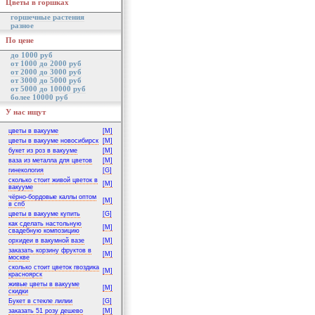
Цветы в горшках
горшечные растения
разное
По цене
до 1000 руб
от 1000 до 2000 руб
от 2000 до 3000 руб
от 3000 до 5000 руб
от 5000 до 10000 руб
более 10000 руб
У нас ищут
цветы в вакууме
[M]
цветы в вакууме новосибирск
[M]
букет из роз в вакууме
[M]
ваза из металла для цветов
[M]
гинекология
[G]
сколько стоит живой цветок в
[M]
вакууме
чёрно-бордовые каллы оптом
[M]
в спб
цветы в вакууме купить
[G]
как сделать настольную
[M]
свадебную композицию
орхидеи в вакумной вазе
[M]
заказать корзину фруктов в
[M]
москве
сколько стоит цветок гвоздика
[M]
красноярск
живые цветы в вакууме
[M]
скидки
Букет в стекле лилии
[G]
заказать 51 розу дешево
[M]