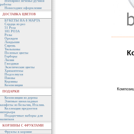
Имбирное печенье ручной
работы
Новогоднее оформление
ДОСТАВКА ЦВЕТОВ
БУКЕТЫ НА 8 МАРТА
Сердца из роз
51 Роза
101 РОЗА
Розы
Орхидеи
Ландыши
Сирень
Тюльпаны
К
Полевые цветы
Герберы
Лилии
Гвоздики
Экзотические цветы
Хризантемы
Подсолнухи
Пионы
Корзины
Композиции
Композиц
ПОДАРКИ
Композиции из дерева
Элитные шоколадные
конфеты из Бельгии, Италии.
Коллекция предметов
интерьера
Подарочные наборы для
напитков
КОРЗИНЫ С ФРУКТАМИ
Фрукты в корзине