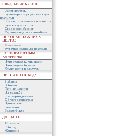
СВАДЕБНЫЕ БУКЕТЫ
Букет невесты
Бутоньерки и украшения для
прически
Бокалы для жениха и невесты
Букеты для гостей
Свадебный банкет
Украшение для автомобиля
ИГРУШКИ ИЗ ЖИВЫХ
ЦВЕТОВ
Животные
сумочки из живых цветами
КОРПОРАТИВНЫМ
КЛИЕНТАМ
Новогодние композиции
Новогодние букеты
Композиция в вакууме
ЦВЕТЫ ПО ПОВОДУ
8 Марта
Юбилей
День рождения
На свадьбу
С новорожденным
С благодарностью
Просто так
Свидание
Бизнес букет
ДЛЯ КОГО
Мужчине
Ребенку
Женщине