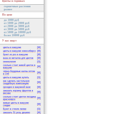
Цветы в горшках
горшечные растения
разное
По цене
до 1000 руб
от 1000 до 2000 руб
от 2000 до 3000 руб
от 3000 до 5000 руб
от 5000 до 10000 руб
более 10000 руб
У нас ищут
цветы в вакууме
[M]
цветы в вакууме новосибирск
[M]
букет из роз в вакууме
[M]
ваза из металла для цветов
[M]
гинекология
[G]
сколько стоит живой цветок в
[M]
вакууме
чёрно-бордовые каллы оптом
[M]
в спб
цветы в вакууме купить
[G]
как сделать настольную
[M]
свадебную композицию
орхидеи в вакумной вазе
[M]
заказать корзину фруктов в
[M]
москве
сколько стоит цветок гвоздика
[M]
красноярск
живые цветы в вакууме
[M]
скидки
Букет в стекле лилии
[G]
заказать 51 розу дешево
[M]