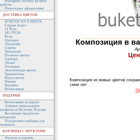
Имбирное печенье ручной
работы
Новогоднее оформление
ДОСТАВКА ЦВЕТОВ
БУКЕТЫ НА 8 МАРТА
Сердца из роз
51 Роза
101 РОЗА
Розы
Композиция в ва
Орхидеи
Ландыши
Сирень
Ар
Тюльпаны
Цен
Полевые цветы
Герберы
Лилии
Гвоздики
Экзотические цветы
Хризантемы
Подсолнухи
Композиция из живых цветов сохраня
Пионы
семи лет
Корзины
Композиции
[З
ПОДАРКИ
Композиции из дерева
Элитные шоколадные
конфеты из Бельгии, Италии.
Коллекция предметов
интерьера
Подарочные наборы для
напитков
КОРЗИНЫ С ФРУКТАМИ
Фрукты в корзине