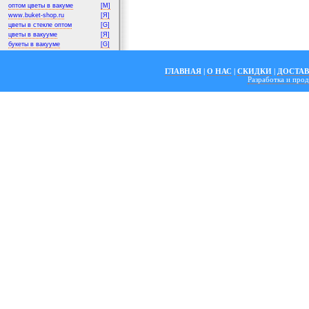
оптом цветы в вакуме
[M]
www.buket-shop.ru
[Я]
цветы в стекле оптом
[G]
цветы в вакууме
[Я]
букеты в вакууме
[G]
ГЛАВНАЯ
|
О НАС
|
СКИДКИ
|
ДОСТА
Разработка и пр