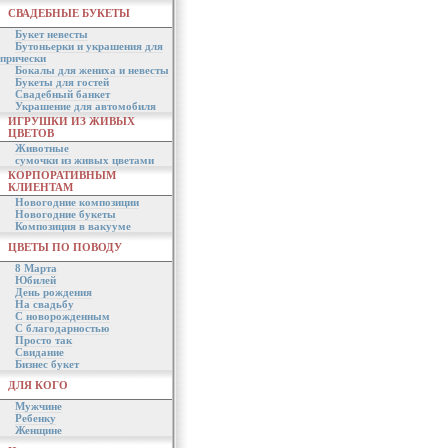
СВАДЕБНЫЕ БУКЕТЫ
Букет невесты
Бутоньерки и украшения для
прически
Бокалы для жениха и невесты
Букеты для гостей
Свадебный банкет
Украшение для автомобиля
ИГРУШКИ ИЗ ЖИВЫХ
ЦВЕТОВ
Животные
сумочки из живых цветами
КОРПОРАТИВНЫМ
КЛИЕНТАМ
Новогодние композиции
Новогодние букеты
Композиция в вакууме
ЦВЕТЫ ПО ПОВОДУ
8 Марта
Юбилей
День рождения
На свадьбу
С новорожденным
С благодарностью
Просто так
Свидание
Бизнес букет
ДЛЯ КОГО
Мужчине
Ребенку
Женщине