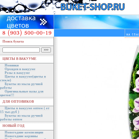
Поиск букета
ЦВЕТЫ В ВАКУУМЕ
Новинки
Орхидеи в вакууме
Розы в вакууме
Цветы в вакууме(цветы в
стекле)
Букеты из мыла ручной
работы
Оригинальные вазы для
цветов!!!
ДЛЯ ОПТОВИКОВ
Цветы в вакууме оптом ( от
15 тыс.руб )
Букеты из мыла ручной
работы оптом
НОВЫЙ ГОД
Новогодние композиции
Новогодние корзины