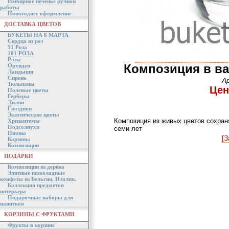
Имбирное печенье ручной
работы
Новогоднее оформление
ДОСТАВКА ЦВЕТОВ
БУКЕТЫ НА 8 МАРТА
Сердца из роз
51 Роза
101 РОЗА
Розы
Композиция в ва
Орхидеи
Ландыши
Сирень
А
Тюльпаны
Цен
Полевые цветы
Герберы
Лилии
Гвоздики
Экзотические цветы
Композиция из живых цветов сохраня
Хризантемы
Подсолнухи
семи лет
Пионы
[З
Корзины
Композиции
ПОДАРКИ
Композиции из дерева
Элитные шоколадные
конфеты из Бельгии, Италии.
Коллекция предметов
интерьера
Подарочные наборы для
напитков
КОРЗИНЫ С ФРУКТАМИ
Фрукты в корзине