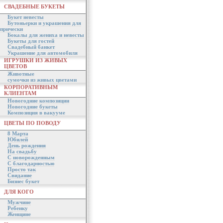
СВАДЕБНЫЕ БУКЕТЫ
Букет невесты
Бутоньерки и украшения для
прически
Бокалы для жениха и невесты
Букеты для гостей
Свадебный банкет
Украшение для автомобиля
ИГРУШКИ ИЗ ЖИВЫХ
ЦВЕТОВ
Животные
сумочки из живых цветами
КОРПОРАТИВНЫМ
КЛИЕНТАМ
Новогодние композиции
Новогодние букеты
Композиция в вакууме
ЦВЕТЫ ПО ПОВОДУ
8 Марта
Юбилей
День рождения
На свадьбу
С новорожденным
С благодарностью
Просто так
Свидание
Бизнес букет
ДЛЯ КОГО
Мужчине
Ребенку
Женщине