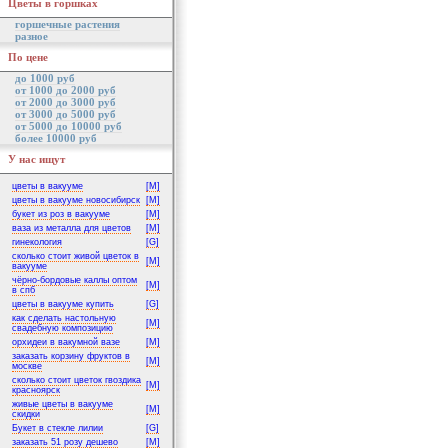
Цветы в горшках
горшечные растения
разное
По цене
до 1000 руб
от 1000 до 2000 руб
от 2000 до 3000 руб
от 3000 до 5000 руб
от 5000 до 10000 руб
более 10000 руб
У нас ищут
цветы в вакууме
[M]
цветы в вакууме новосибирск
[M]
букет из роз в вакууме
[M]
ваза из металла для цветов
[M]
гинекология
[G]
сколько стоит живой цветок в
[M]
вакууме
чёрно-бордовые каллы оптом
[M]
в спб
цветы в вакууме купить
[G]
как сделать настольную
[M]
свадебную композицию
орхидеи в вакумной вазе
[M]
заказать корзину фруктов в
[M]
москве
сколько стоит цветок гвоздика
[M]
красноярск
живые цветы в вакууме
[M]
скидки
Букет в стекле лилии
[G]
заказать 51 розу дешево
[M]