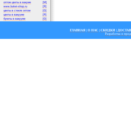
оптом цветы в вакуме
[M]
www.buket-shop.ru
[Я]
цветы в стекле оптом
[G]
цветы в вакууме
[Я]
букеты в вакууме
[G]
ГЛАВНАЯ
|
О НАС
|
СКИДКИ
|
ДОСТА
Разработка и пр