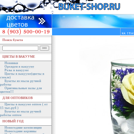
Поиск букета
ЦВЕТЫ В ВАКУУМЕ
Новинки
Орхидеи в вакууме
Розы в вакууме
Цветы в вакууме(цветы в
стекле)
Букеты из мыла ручной
работы
Оригинальные вазы для
цветов!!!
ДЛЯ ОПТОВИКОВ
Цветы в вакууме оптом ( от
15 тыс.руб )
Букеты из мыла ручной
работы оптом
НОВЫЙ ГОД
Новогодние композиции
Новогодние корзины