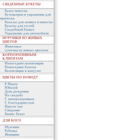
СВАДЕБНЫЕ БУКЕТЫ
Букет невесты
Бутоньерки и украшения для
прически
Бокалы для жениха и невесты
Букеты для гостей
Свадебный банкет
Украшение для автомобиля
ИГРУШКИ ИЗ ЖИВЫХ
ЦВЕТОВ
Животные
сумочки из живых цветами
КОРПОРАТИВНЫМ
КЛИЕНТАМ
Новогодние композиции
Новогодние букеты
Композиция в вакууме
ЦВЕТЫ ПО ПОВОДУ
8 Марта
Юбилей
День рождения
На свадьбу
С новорожденным
С благодарностью
Просто так
Свидание
Бизнес букет
ДЛЯ КОГО
Мужчине
Ребенку
Женщине