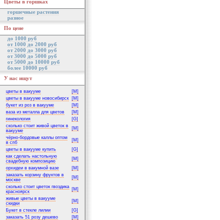
Цветы в горшках
горшечные растения
разное
По цене
до 1000 руб
от 1000 до 2000 руб
от 2000 до 3000 руб
от 3000 до 5000 руб
от 5000 до 10000 руб
более 10000 руб
У нас ищут
цветы в вакууме
[M]
цветы в вакууме новосибирск
[M]
букет из роз в вакууме
[M]
ваза из металла для цветов
[M]
гинекология
[G]
сколько стоит живой цветок в
[M]
вакууме
чёрно-бордовые каллы оптом
[M]
в спб
цветы в вакууме купить
[G]
как сделать настольную
[M]
свадебную композицию
орхидеи в вакумной вазе
[M]
заказать корзину фруктов в
[M]
москве
сколько стоит цветок гвоздика
[M]
красноярск
живые цветы в вакууме
[M]
скидки
Букет в стекле лилии
[G]
заказать 51 розу дешево
[M]