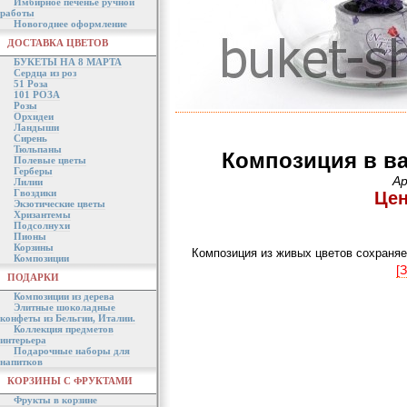
Имбирное печенье ручной
работы
Новогоднее оформление
ДОСТАВКА ЦВЕТОВ
БУКЕТЫ НА 8 МАРТА
Сердца из роз
51 Роза
101 РОЗА
Розы
Орхидеи
Ландыши
Сирень
Тюльпаны
Композиция в ва
Полевые цветы
Герберы
Ар
Лилии
Гвоздики
Цен
Экзотические цветы
Хризантемы
Подсолнухи
Пионы
Корзины
Композиция из живых цветов сохраняе
Композиции
[
ПОДАРКИ
Композиции из дерева
Элитные шоколадные
конфеты из Бельгии, Италии.
Коллекция предметов
интерьера
Подарочные наборы для
напитков
КОРЗИНЫ С ФРУКТАМИ
Фрукты в корзине