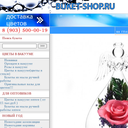
Поиск букета
ЦВЕТЫ В ВАКУУМЕ
Новинки
Орхидеи в вакууме
Розы в вакууме
Цветы в вакууме(цветы в
стекле)
Букеты из мыла ручной
работы
Оригинальные вазы для
цветов!!!
ДЛЯ ОПТОВИКОВ
Цветы в вакууме оптом ( от
15 тыс.руб )
Букеты из мыла ручной
работы оптом
НОВЫЙ ГОД
Новогодние композиции
Новогодние корзины