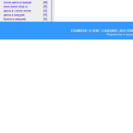
оптом цветы в вакуме
[M]
www.buket-shop.ru
[Я]
цветы в стекле оптом
[G]
цветы в вакууме
[Я]
букеты в вакууме
[G]
ГЛАВНАЯ
|
О НАС
|
СКИДКИ
|
ДОСТА
Разработка и пр