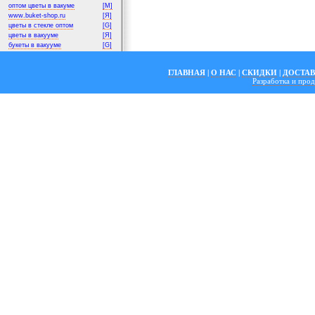
оптом цветы в вакуме
[M]
www.buket-shop.ru
[Я]
цветы в стекле оптом
[G]
цветы в вакууме
[Я]
букеты в вакууме
[G]
ГЛАВНАЯ
|
О НАС
|
СКИДКИ
|
ДОСТА
Разработка и пр