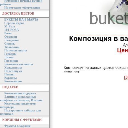
Имбирное печенье ручной
работы
Новогоднее оформление
ДОСТАВКА ЦВЕТОВ
БУКЕТЫ НА 8 МАРТА
Сердца из роз
51 Роза
101 РОЗА
Розы
Композиция в ва
Орхидеи
Ландыши
Сирень
Ар
Тюльпаны
Цен
Полевые цветы
Герберы
Лилии
Гвоздики
Экзотические цветы
Композиция из живых цветов сохраня
Хризантемы
Подсолнухи
семи лет
Пионы
[З
Корзины
Композиции
ПОДАРКИ
Композиции из дерева
Элитные шоколадные
конфеты из Бельгии, Италии.
Коллекция предметов
интерьера
Подарочные наборы для
напитков
КОРЗИНЫ С ФРУКТАМИ
Фрукты в корзине