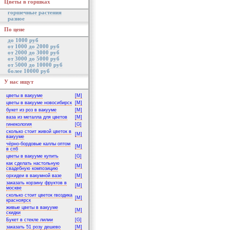
Цветы в горшках
горшечные растения
разное
По цене
до 1000 руб
от 1000 до 2000 руб
от 2000 до 3000 руб
от 3000 до 5000 руб
от 5000 до 10000 руб
более 10000 руб
У нас ищут
цветы в вакууме
[M]
цветы в вакууме новосибирск
[M]
букет из роз в вакууме
[M]
ваза из металла для цветов
[M]
гинекология
[G]
сколько стоит живой цветок в
[M]
вакууме
чёрно-бордовые каллы оптом
[M]
в спб
цветы в вакууме купить
[G]
как сделать настольную
[M]
свадебную композицию
орхидеи в вакумной вазе
[M]
заказать корзину фруктов в
[M]
москве
сколько стоит цветок гвоздика
[M]
красноярск
живые цветы в вакууме
[M]
скидки
Букет в стекле лилии
[G]
заказать 51 розу дешево
[M]