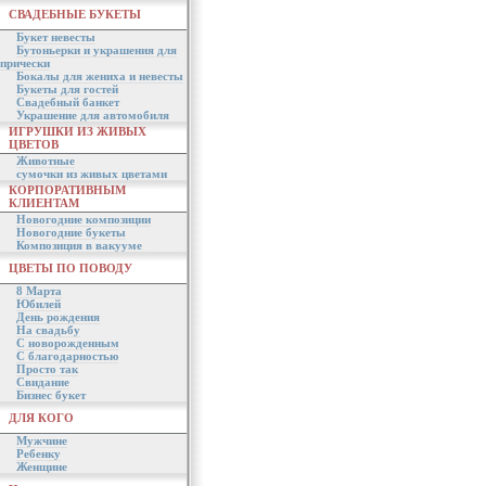
СВАДЕБНЫЕ БУКЕТЫ
Букет невесты
Бутоньерки и украшения для
прически
Бокалы для жениха и невесты
Букеты для гостей
Свадебный банкет
Украшение для автомобиля
ИГРУШКИ ИЗ ЖИВЫХ
ЦВЕТОВ
Животные
сумочки из живых цветами
КОРПОРАТИВНЫМ
КЛИЕНТАМ
Новогодние композиции
Новогодние букеты
Композиция в вакууме
ЦВЕТЫ ПО ПОВОДУ
8 Марта
Юбилей
День рождения
На свадьбу
С новорожденным
С благодарностью
Просто так
Свидание
Бизнес букет
ДЛЯ КОГО
Мужчине
Ребенку
Женщине