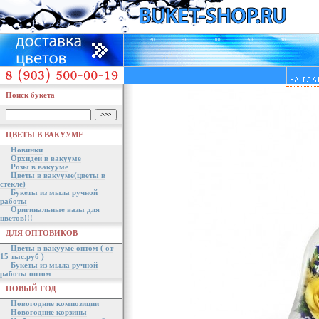
Поиск букета
ЦВЕТЫ В ВАКУУМЕ
Новинки
Орхидеи в вакууме
Розы в вакууме
Цветы в вакууме(цветы в
стекле)
Букеты из мыла ручной
работы
Оригинальные вазы для
цветов!!!
ДЛЯ ОПТОВИКОВ
Цветы в вакууме оптом ( от
15 тыс.руб )
Букеты из мыла ручной
работы оптом
НОВЫЙ ГОД
Новогодние композиции
Новогодние корзины