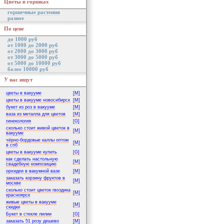
Цветы в горшках
горшечные растения
разное
По цене
до 1000 руб
от 1000 до 2000 руб
от 2000 до 3000 руб
от 3000 до 5000 руб
от 5000 до 10000 руб
более 10000 руб
У нас ищут
цветы в вакууме
[M]
цветы в вакууме новосибирск
[M]
букет из роз в вакууме
[M]
ваза из металла для цветов
[M]
гинекология
[G]
сколько стоит живой цветок в
[M]
вакууме
чёрно-бордовые каллы оптом
[M]
в спб
цветы в вакууме купить
[G]
как сделать настольную
[M]
свадебную композицию
орхидеи в вакумной вазе
[M]
заказать корзину фруктов в
[M]
москве
сколько стоит цветок гвоздика
[M]
красноярск
живые цветы в вакууме
[M]
скидки
Букет в стекле лилии
[G]
заказать 51 розу дешево
[M]