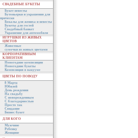
СВАДЕБНЫЕ БУКЕТЫ
Букет невесты
Бутоньерки и украшения для
прически
Бокалы для жениха и невесты
Букеты для гостей
Свадебный банкет
Украшение для автомобиля
ИГРУШКИ ИЗ ЖИВЫХ
ЦВЕТОВ
Животные
сумочки из живых цветами
КОРПОРАТИВНЫМ
КЛИЕНТАМ
Новогодние композиции
Новогодние букеты
Композиция в вакууме
ЦВЕТЫ ПО ПОВОДУ
8 Марта
Юбилей
День рождения
На свадьбу
С новорожденным
С благодарностью
Просто так
Свидание
Бизнес букет
ДЛЯ КОГО
Мужчине
Ребенку
Женщине