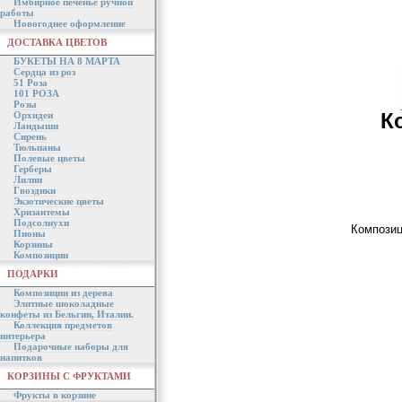
Имбирное печенье ручной
работы
Новогоднее оформление
ДОСТАВКА ЦВЕТОВ
БУКЕТЫ НА 8 МАРТА
Сердца из роз
51 Роза
101 РОЗА
Розы
К
Орхидеи
Ландыши
Сирень
Тюльпаны
Полевые цветы
Герберы
Лилии
Гвоздики
Экзотические цветы
Хризантемы
Подсолнухи
Композиц
Пионы
Корзины
Композиции
ПОДАРКИ
Композиции из дерева
Элитные шоколадные
конфеты из Бельгии, Италии.
Коллекция предметов
интерьера
Подарочные наборы для
напитков
КОРЗИНЫ С ФРУКТАМИ
Фрукты в корзине