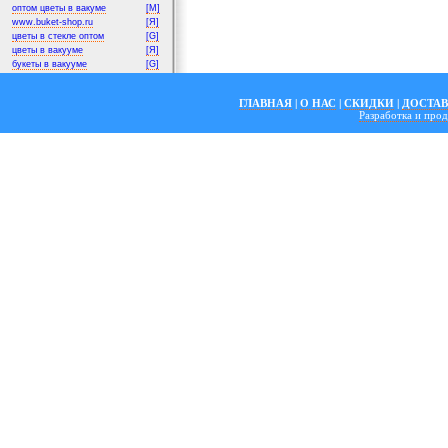
оптом цветы в вакуме
[M]
www.buket-shop.ru
[Я]
цветы в стекле оптом
[G]
цветы в вакууме
[Я]
букеты в вакууме
[G]
ГЛАВНАЯ
|
О НАС
|
СКИДКИ
|
ДОСТА
Разработка и пр