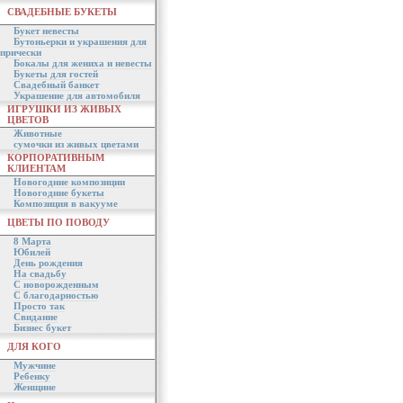
СВАДЕБНЫЕ БУКЕТЫ
Букет невесты
Бутоньерки и украшения для
прически
Бокалы для жениха и невесты
Букеты для гостей
Свадебный банкет
Украшение для автомобиля
ИГРУШКИ ИЗ ЖИВЫХ
ЦВЕТОВ
Животные
сумочки из живых цветами
КОРПОРАТИВНЫМ
КЛИЕНТАМ
Новогодние композиции
Новогодние букеты
Композиция в вакууме
ЦВЕТЫ ПО ПОВОДУ
8 Марта
Юбилей
День рождения
На свадьбу
С новорожденным
С благодарностью
Просто так
Свидание
Бизнес букет
ДЛЯ КОГО
Мужчине
Ребенку
Женщине