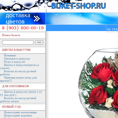
Поиск букета
ЦВЕТЫ В ВАКУУМЕ
Новинки
Орхидеи в вакууме
Розы в вакууме
Цветы в вакууме(цветы в
стекле)
Букеты из мыла ручной
работы
Оригинальные вазы для
цветов!!!
ДЛЯ ОПТОВИКОВ
Цветы в вакууме оптом ( от
15 тыс.руб )
Букеты из мыла ручной
работы оптом
НОВЫЙ ГОД
Новогодние композиции
Новогодние корзины