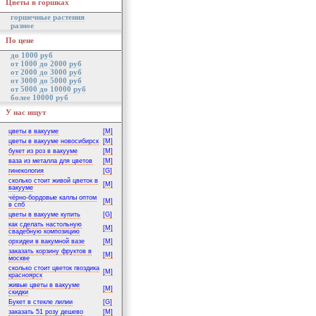
Цветы в горшках
горшечные растения
разное
По цене
до 1000 руб
от 1000 до 2000 руб
от 2000 до 3000 руб
от 3000 до 5000 руб
от 5000 до 10000 руб
более 10000 руб
У нас ищут
цветы в вакууме
[M]
цветы в вакууме новосибирск
[M]
букет из роз в вакууме
[M]
ваза из металла для цветов
[M]
гинекология
[G]
сколько стоит живой цветок в
[M]
вакууме
чёрно-бордовые каллы оптом
[M]
в спб
цветы в вакууме купить
[G]
как сделать настольную
[M]
свадебную композицию
орхидеи в вакумной вазе
[M]
заказать корзину фруктов в
[M]
москве
сколько стоит цветок гвоздика
[M]
красноярск
живые цветы в вакууме
[M]
скидки
Букет в стекле лилии
[G]
заказать 51 розу дешево
[M]