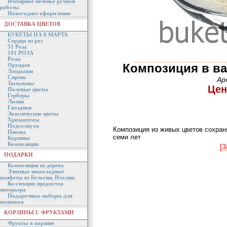
Имбирное печенье ручной
работы
Новогоднее оформление
ДОСТАВКА ЦВЕТОВ
БУКЕТЫ НА 8 МАРТА
Сердца из роз
51 Роза
101 РОЗА
Розы
Композиция в ва
Орхидеи
Ландыши
Сирень
Ар
Тюльпаны
Цен
Полевые цветы
Герберы
Лилии
Гвоздики
Экзотические цветы
Хризантемы
Подсолнухи
Композиция из живых цветов сохраня
Пионы
семи лет
Корзины
Композиции
[З
ПОДАРКИ
Композиции из дерева
Элитные шоколадные
конфеты из Бельгии, Италии.
Коллекция предметов
интерьера
Подарочные наборы для
напитков
КОРЗИНЫ С ФРУКТАМИ
Фрукты в корзине