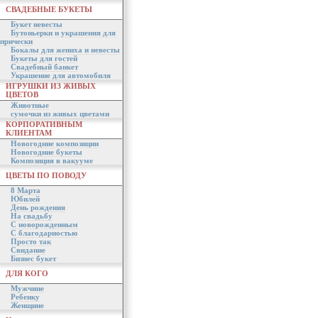
СВАДЕБНЫЕ БУКЕТЫ
Букет невесты
Бутоньерки и украшения для
прически
Бокалы для жениха и невесты
Букеты для гостей
Свадебный банкет
Украшение для автомобиля
ИГРУШКИ ИЗ ЖИВЫХ
ЦВЕТОВ
Животные
сумочки из живых цветами
КОРПОРАТИВНЫМ
КЛИЕНТАМ
Новогодние композиции
Новогодние букеты
Композиция в вакууме
ЦВЕТЫ ПО ПОВОДУ
8 Марта
Юбилей
День рождения
На свадьбу
С новорожденным
С благодарностью
Просто так
Свидание
Бизнес букет
ДЛЯ КОГО
Мужчине
Ребенку
Женщине