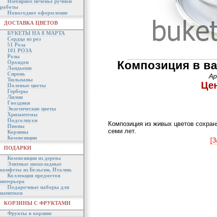
Имбирное печенье ручной
работы
Новогоднее оформление
ДОСТАВКА ЦВЕТОВ
БУКЕТЫ НА 8 МАРТА
Сердца из роз
51 Роза
101 РОЗА
Розы
Композиция в ва
Орхидеи
Ландыши
Сирень
Ар
Тюльпаны
Цен
Полевые цветы
Герберы
Лилии
Гвоздики
Экзотические цветы
Хризантемы
Подсолнухи
Композиция из живых цветов сохраня
Пионы
семи лет.
Корзины
Композиции
[З
ПОДАРКИ
Композиции из дерева
Элитные шоколадные
конфеты из Бельгии, Италии.
Коллекция предметов
интерьера
Подарочные наборы для
напитков
КОРЗИНЫ С ФРУКТАМИ
Фрукты в корзине