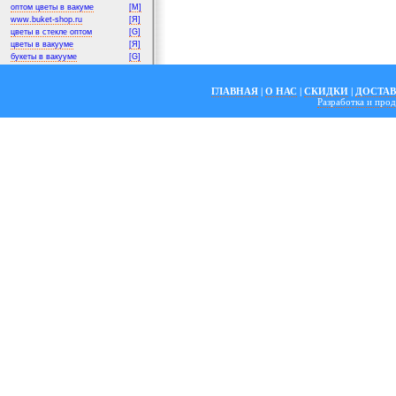
оптом цветы в вакуме
[M]
www.buket-shop.ru
[Я]
цветы в стекле оптом
[G]
цветы в вакууме
[Я]
букеты в вакууме
[G]
ГЛАВНАЯ
|
О НАС
|
СКИДКИ
|
ДОСТА
Разработка и пр