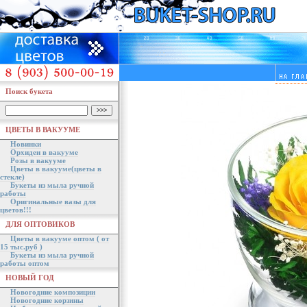
Поиск букета
ЦВЕТЫ В ВАКУУМЕ
Новинки
Орхидеи в вакууме
Розы в вакууме
Цветы в вакууме(цветы в
стекле)
Букеты из мыла ручной
работы
Оригинальные вазы для
цветов!!!
ДЛЯ ОПТОВИКОВ
Цветы в вакууме оптом ( от
15 тыс.руб )
Букеты из мыла ручной
работы оптом
НОВЫЙ ГОД
Новогодние композиции
Новогодние корзины