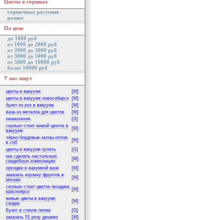
Цветы в горшках
горшечные растения
разное
По цене
до 1000 руб
от 1000 до 2000 руб
от 2000 до 3000 руб
от 3000 до 5000 руб
от 5000 до 10000 руб
более 10000 руб
У нас ищут
цветы в вакууме
[M]
цветы в вакууме новосибирск
[M]
букет из роз в вакууме
[M]
ваза из металла для цветов
[M]
гинекология
[G]
сколько стоит живой цветок в
[M]
вакууме
чёрно-бордовые каллы оптом
[M]
в спб
цветы в вакууме купить
[G]
как сделать настольную
[M]
свадебную композицию
орхидеи в вакумной вазе
[M]
заказать корзину фруктов в
[M]
москве
сколько стоит цветок гвоздика
[M]
красноярск
живые цветы в вакууме
[M]
скидки
Букет в стекле лилии
[G]
заказать 51 розу дешево
[M]