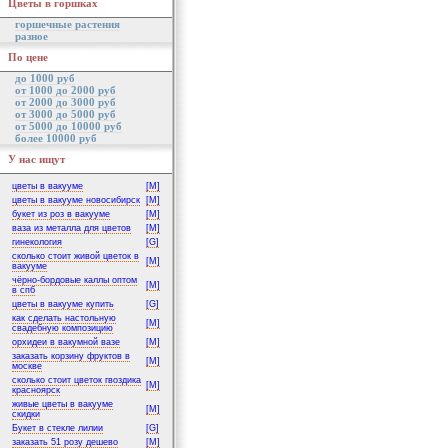
Цветы в горшках
горшечные растения
разное
По цене
до 1000 руб
от 1000 до 2000 руб
от 2000 до 3000 руб
от 3000 до 5000 руб
от 5000 до 10000 руб
более 10000 руб
У нас ищут
цветы в вакууме
[M]
цветы в вакууме новосибирск
[M]
букет из роз в вакууме
[M]
ваза из металла для цветов
[M]
гинекология
[G]
сколько стоит живой цветок в
[M]
вакууме
чёрно-бордовые каллы оптом
[M]
в спб
цветы в вакууме купить
[G]
как сделать настольную
[M]
свадебную композицию
орхидеи в вакумной вазе
[M]
заказать корзину фруктов в
[M]
москве
сколько стоит цветок гвоздика
[M]
красноярск
живые цветы в вакууме
[M]
скидки
Букет в стекле лилии
[G]
заказать 51 розу дешево
[M]