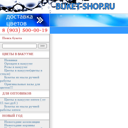
Поиск букета
ЦВЕТЫ В ВАКУУМЕ
Новинки
Орхидеи в вакууме
Розы в вакууме
Цветы в вакууме(цветы в
стекле)
Букеты из мыла ручной
работы
Оригинальные вазы для
цветов!!!
ДЛЯ ОПТОВИКОВ
Цветы в вакууме оптом ( от
15 тыс.руб )
Букеты из мыла ручной
работы оптом
НОВЫЙ ГОД
Новогодние композиции
Новогодние корзины