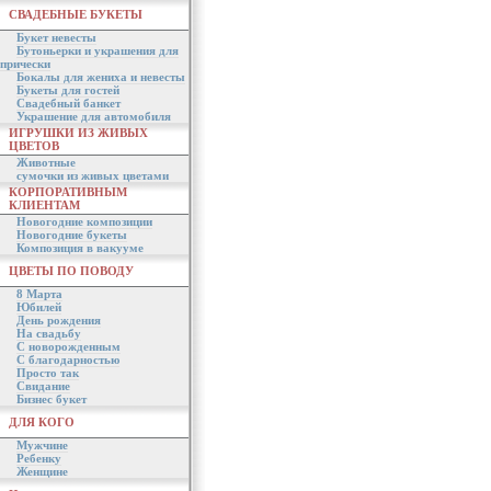
СВАДЕБНЫЕ БУКЕТЫ
Букет невесты
Бутоньерки и украшения для
прически
Бокалы для жениха и невесты
Букеты для гостей
Свадебный банкет
Украшение для автомобиля
ИГРУШКИ ИЗ ЖИВЫХ
ЦВЕТОВ
Животные
сумочки из живых цветами
КОРПОРАТИВНЫМ
КЛИЕНТАМ
Новогодние композиции
Новогодние букеты
Композиция в вакууме
ЦВЕТЫ ПО ПОВОДУ
8 Марта
Юбилей
День рождения
На свадьбу
С новорожденным
С благодарностью
Просто так
Свидание
Бизнес букет
ДЛЯ КОГО
Мужчине
Ребенку
Женщине