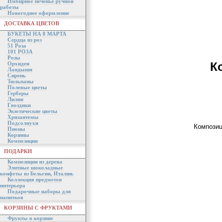
Имбирное печенье ручной
работы
Новогоднее оформление
ДОСТАВКА ЦВЕТОВ
БУКЕТЫ НА 8 МАРТА
Сердца из роз
51 Роза
101 РОЗА
Розы
К
Орхидеи
Ландыши
Сирень
Тюльпаны
Полевые цветы
Герберы
Лилии
Гвоздики
Экзотические цветы
Хризантемы
Подсолнухи
Композиц
Пионы
Корзины
Композиции
ПОДАРКИ
Композиции из дерева
Элитные шоколадные
конфеты из Бельгии, Италии.
Коллекция предметов
интерьера
Подарочные наборы для
напитков
КОРЗИНЫ С ФРУКТАМИ
Фрукты в корзине