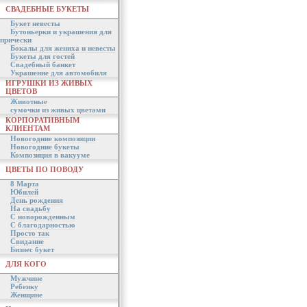
СВАДЕБНЫЕ БУКЕТЫ
Букет невесты
Бутоньерки и украшения для
прически
Бокалы для жениха и невесты
Букеты для гостей
Свадебный банкет
Украшение для автомобиля
ИГРУШКИ ИЗ ЖИВЫХ
ЦВЕТОВ
Животные
сумочки из живых цветами
КОРПОРАТИВНЫМ
КЛИЕНТАМ
Новогодние композиции
Новогодние букеты
Композиция в вакууме
ЦВЕТЫ ПО ПОВОДУ
8 Марта
Юбилей
День рождения
На свадьбу
С новорожденным
С благодарностью
Просто так
Свидание
Бизнес букет
ДЛЯ КОГО
Мужчине
Ребенку
Женщине