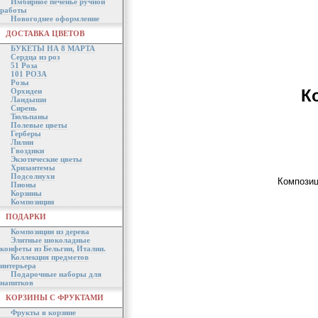
Имбирное печенье ручной
работы
Новогоднее оформление
ДОСТАВКА ЦВЕТОВ
БУКЕТЫ НА 8 МАРТА
Сердца из роз
51 Роза
101 РОЗА
Розы
К
Орхидеи
Ландыши
Сирень
Тюльпаны
Полевые цветы
Герберы
Лилии
Гвоздики
Экзотические цветы
Хризантемы
Подсолнухи
Композиц
Пионы
Корзины
Композиции
ПОДАРКИ
Композиции из дерева
Элитные шоколадные
конфеты из Бельгии, Италии.
Коллекция предметов
интерьера
Подарочные наборы для
напитков
КОРЗИНЫ С ФРУКТАМИ
Фрукты в корзине