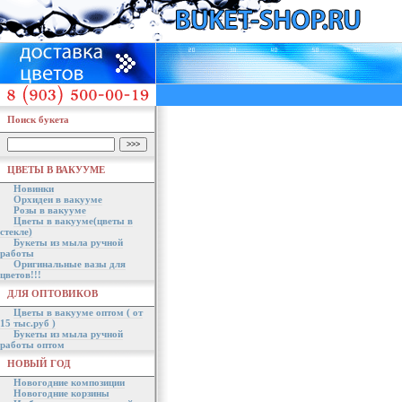
Поиск букета
ЦВЕТЫ В ВАКУУМЕ
Новинки
Орхидеи в вакууме
Розы в вакууме
Цветы в вакууме(цветы в
стекле)
Букеты из мыла ручной
работы
Оригинальные вазы для
цветов!!!
ДЛЯ ОПТОВИКОВ
Цветы в вакууме оптом ( от
15 тыс.руб )
Букеты из мыла ручной
работы оптом
НОВЫЙ ГОД
Новогодние композиции
Новогодние корзины