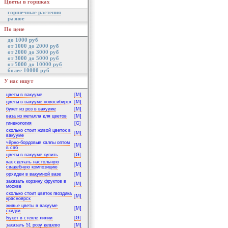
Цветы в горшках
горшечные растения
разное
По цене
до 1000 руб
от 1000 до 2000 руб
от 2000 до 3000 руб
от 3000 до 5000 руб
от 5000 до 10000 руб
более 10000 руб
У нас ищут
цветы в вакууме
[M]
цветы в вакууме новосибирск
[M]
букет из роз в вакууме
[M]
ваза из металла для цветов
[M]
гинекология
[G]
сколько стоит живой цветок в
[M]
вакууме
чёрно-бордовые каллы оптом
[M]
в спб
цветы в вакууме купить
[G]
как сделать настольную
[M]
свадебную композицию
орхидеи в вакумной вазе
[M]
заказать корзину фруктов в
[M]
москве
сколько стоит цветок гвоздика
[M]
красноярск
живые цветы в вакууме
[M]
скидки
Букет в стекле лилии
[G]
заказать 51 розу дешево
[M]