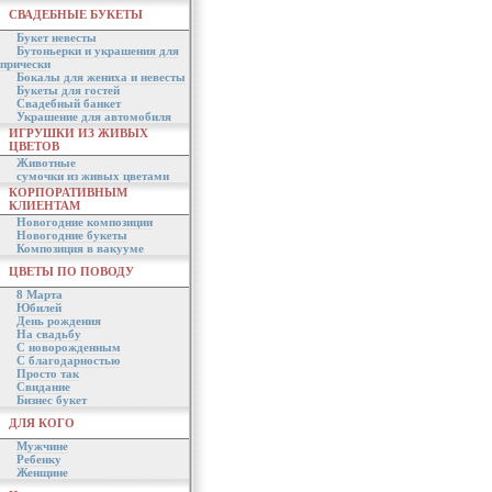
СВАДЕБНЫЕ БУКЕТЫ
Букет невесты
Бутоньерки и украшения для
прически
Бокалы для жениха и невесты
Букеты для гостей
Свадебный банкет
Украшение для автомобиля
ИГРУШКИ ИЗ ЖИВЫХ
ЦВЕТОВ
Животные
сумочки из живых цветами
КОРПОРАТИВНЫМ
КЛИЕНТАМ
Новогодние композиции
Новогодние букеты
Композиция в вакууме
ЦВЕТЫ ПО ПОВОДУ
8 Марта
Юбилей
День рождения
На свадьбу
С новорожденным
С благодарностью
Просто так
Свидание
Бизнес букет
ДЛЯ КОГО
Мужчине
Ребенку
Женщине