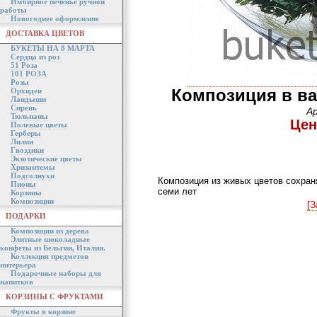
Имбирное печенье ручной
работы
Новогоднее оформление
ДОСТАВКА ЦВЕТОВ
БУКЕТЫ НА 8 МАРТА
Сердца из роз
51 Роза
101 РОЗА
Розы
Композиция в ва
Орхидеи
Ландыши
Сирень
А
Тюльпаны
Цен
Полевые цветы
Герберы
Лилии
Гвоздики
Экзотические цветы
Хризантемы
Подсолнухи
Композиция из живых цветов сохраня
Пионы
семи лет
Корзины
Композиции
[З
ПОДАРКИ
Композиции из дерева
Элитные шоколадные
конфеты из Бельгии, Италии.
Коллекция предметов
интерьера
Подарочные наборы для
напитков
КОРЗИНЫ С ФРУКТАМИ
Фрукты в корзине