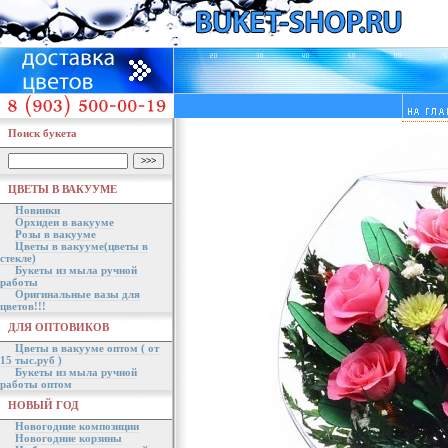
Поиск букета
ЦВЕТЫ В ВАКУУМЕ
Новинки
Орхидеи в вакууме
Розы в вакууме
Цветы в вакууме(цветы в
стекле)
Букеты из мыла ручной
работы
Оригинальные вазы для
цветов!!!
ДЛЯ ОПТОВИКОВ
Цветы в вакууме оптом ( от
15 тыс.руб )
Букеты из мыла ручной
работы оптом
НОВЫЙ ГОД
Новогодние композиции
Новогодние корзины