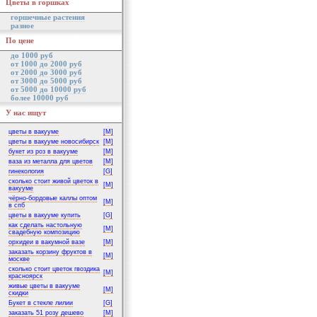
Цветы в горшках
горшечные растения
разное
По цене
до 1000 руб
от 1000 до 2000 руб
от 2000 до 3000 руб
от 3000 до 5000 руб
от 5000 до 10000 руб
более 10000 руб
У нас ищут
цветы в вакууме
[M]
цветы в вакууме новосибирск
[M]
букет из роз в вакууме
[M]
ваза из металла для цветов
[M]
гинекология
[G]
сколько стоит живой цветок в
[M]
вакууме
чёрно-бордовые каллы оптом
[M]
в спб
цветы в вакууме купить
[G]
как сделать настольную
[M]
свадебную композицию
орхидеи в вакумной вазе
[M]
заказать корзину фруктов в
[M]
москве
сколько стоит цветок гвоздика
[M]
красноярск
живые цветы в вакууме
[M]
скидки
Букет в стекле лилии
[G]
заказать 51 розу дешево
[M]