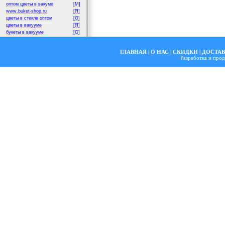
оптом цветы в вакуме
[M]
www.buket-shop.ru
[Я]
цветы в стекле оптом
[G]
цветы в вакууме
[Я]
букеты в вакууме
[G]
ГЛАВНАЯ
|
О НАС
|
СКИДКИ
|
ДОСТА
Разработка и пр