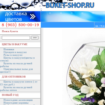
Поиск букета
ЦВЕТЫ В ВАКУУМЕ
Новинки
Орхидеи в вакууме
Розы в вакууме
Цветы в вакууме(цветы в
стекле)
Букеты из мыла ручной
работы
Оригинальные вазы для
цветов!!!
ДЛЯ ОПТОВИКОВ
Цветы в вакууме оптом ( от
15 тыс.руб )
Букеты из мыла ручной
работы оптом
НОВЫЙ ГОД
Новогодние композиции
Новогодние корзины