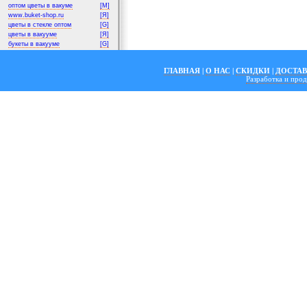
оптом цветы в вакуме
[M]
www.buket-shop.ru
[Я]
цветы в стекле оптом
[G]
цветы в вакууме
[Я]
букеты в вакууме
[G]
ГЛАВНАЯ
|
О НАС
|
СКИДКИ
|
ДОСТА
Разработка и пр