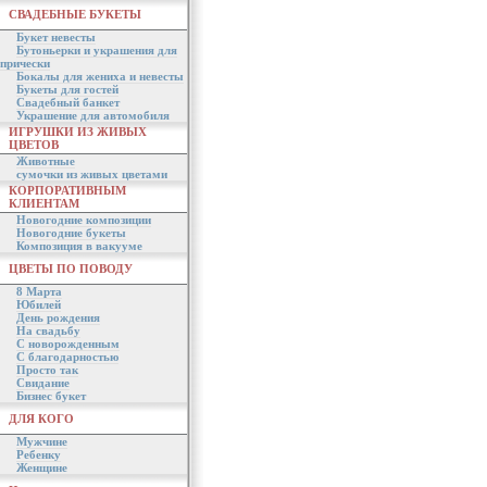
СВАДЕБНЫЕ БУКЕТЫ
Букет невесты
Бутоньерки и украшения для
прически
Бокалы для жениха и невесты
Букеты для гостей
Свадебный банкет
Украшение для автомобиля
ИГРУШКИ ИЗ ЖИВЫХ
ЦВЕТОВ
Животные
сумочки из живых цветами
КОРПОРАТИВНЫМ
КЛИЕНТАМ
Новогодние композиции
Новогодние букеты
Композиция в вакууме
ЦВЕТЫ ПО ПОВОДУ
8 Марта
Юбилей
День рождения
На свадьбу
С новорожденным
С благодарностью
Просто так
Свидание
Бизнес букет
ДЛЯ КОГО
Мужчине
Ребенку
Женщине