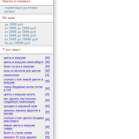
Цветы в горшках
горшечные растения
разное
По цене
до 1000 руб
от 1000 до 2000 руб
от 2000 до 3000 руб
от 3000 до 5000 руб
от 5000 до 10000 руб
более 10000 руб
У нас ищут
цветы в вакууме
[M]
цветы в вакууме новосибирск
[M]
букет из роз в вакууме
[M]
ваза из металла для цветов
[M]
гинекология
[G]
сколько стоит живой цветок в
[M]
вакууме
чёрно-бордовые каллы оптом
[M]
в спб
цветы в вакууме купить
[G]
как сделать настольную
[M]
свадебную композицию
орхидеи в вакумной вазе
[M]
заказать корзину фруктов в
[M]
москве
сколько стоит цветок гвоздика
[M]
красноярск
живые цветы в вакууме
[M]
скидки
Букет в стекле лилии
[G]
заказать 51 розу дешево
[M]