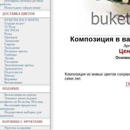
Имбирное печенье ручной
работы
Новогоднее оформление
ДОСТАВКА ЦВЕТОВ
БУКЕТЫ НА 8 МАРТА
Сердца из роз
51 Роза
101 РОЗА
Розы
Композиция в ва
Орхидеи
Ландыши
Сирень
Ар
Тюльпаны
Цен
Полевые цветы
Герберы
Основн
Лилии
Гвоздики
Экзотические цветы
Хризантемы
Подсолнухи
Композиция из живых цветов сохраня
Пионы
семи лет.
Корзины
Композиции
[З
ПОДАРКИ
Композиции из дерева
Элитные шоколадные
конфеты из Бельгии, Италии.
Коллекция предметов
интерьера
Подарочные наборы для
напитков
КОРЗИНЫ С ФРУКТАМИ
Фрукты в корзине