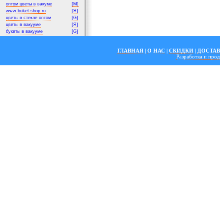
оптом цветы в вакуме
[M]
www.buket-shop.ru
[Я]
цветы в стекле оптом
[G]
цветы в вакууме
[Я]
букеты в вакууме
[G]
ГЛАВНАЯ
|
О НАС
|
СКИДКИ
|
ДОСТА
Разработка и пр