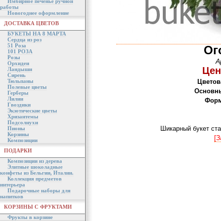
Имбирное печенье ручной
работы
Новогоднее оформление
ДОСТАВКА ЦВЕТОВ
БУКЕТЫ НА 8 МАРТА
Сердца из роз
51 Роза
Ог
101 РОЗА
Розы
А
Орхидеи
Цен
Ландыши
Сирень
Тюльпаны
Цветов
Полевые цветы
Основны
Герберы
Лилии
Форм
Гвоздики
Экзотические цветы
Хризантемы
Подсолнухи
Шикарный букет ст
Пионы
Корзины
[З
Композиции
ПОДАРКИ
Композиции из дерева
Элитные шоколадные
конфеты из Бельгии, Италии.
Коллекция предметов
интерьера
Подарочные наборы для
напитков
КОРЗИНЫ С ФРУКТАМИ
Фрукты в корзине