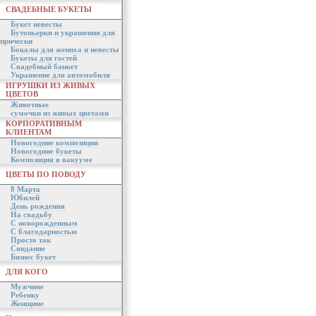
СВАДЕБНЫЕ БУКЕТЫ
Букет невесты
Бутоньерки и украшения для
прически
Бокалы для жениха и невесты
Букеты для гостей
Свадебный банкет
Украшение для автомобиля
ИГРУШКИ ИЗ ЖИВЫХ
ЦВЕТОВ
Животные
сумочки из живых цветами
КОРПОРАТИВНЫМ
КЛИЕНТАМ
Новогодние композиции
Новогодние букеты
Композиция в вакууме
ЦВЕТЫ ПО ПОВОДУ
8 Марта
Юбилей
День рождения
На свадьбу
С новорожденным
С благодарностью
Просто так
Свидание
Бизнес букет
ДЛЯ КОГО
Мужчине
Ребенку
Женщине