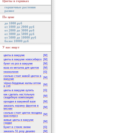
Цветы в горшках
горшечные растения
разное
По цене
до 1000 руб
от 1000 до 2000 руб
от 2000 до 3000 руб
от 3000 до 5000 руб
от 5000 до 10000 руб
более 10000 руб
У нас ищут
цветы в вакууме
[M]
цветы в вакууме новосибирск
[M]
букет из роз в вакууме
[M]
ваза из металла для цветов
[M]
гинекология
[G]
сколько стоит живой цветок в
[M]
вакууме
чёрно-бордовые каллы оптом
[M]
в спб
цветы в вакууме купить
[G]
как сделать настольную
[M]
свадебную композицию
орхидеи в вакумной вазе
[M]
заказать корзину фруктов в
[M]
москве
сколько стоит цветок гвоздика
[M]
красноярск
живые цветы в вакууме
[M]
скидки
Букет в стекле лилии
[G]
заказать 51 розу дешево
[M]