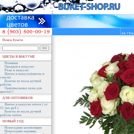
Поиск букета
ЦВЕТЫ В ВАКУУМЕ
Новинки
Орхидеи в вакууме
Розы в вакууме
Цветы в вакууме(цветы в
стекле)
Букеты из мыла ручной
работы
Оригинальные вазы для
цветов!!!
ДЛЯ ОПТОВИКОВ
Цветы в вакууме оптом ( от
15 тыс.руб )
Букеты из мыла ручной
работы оптом
НОВЫЙ ГОД
Новогодние композиции
Новогодние корзины