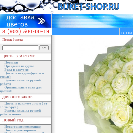
Поиск букета
ЦВЕТЫ В ВАКУУМЕ
Новинки
Орхидеи в вакууме
Розы в вакууме
Цветы в вакууме(цветы в
стекле)
Букеты из мыла ручной
работы
Оригинальные вазы для
цветов!!!
ДЛЯ ОПТОВИКОВ
Цветы в вакууме оптом ( от
15 тыс.руб )
Букеты из мыла ручной
работы оптом
НОВЫЙ ГОД
Новогодние композиции
Новогодние корзины