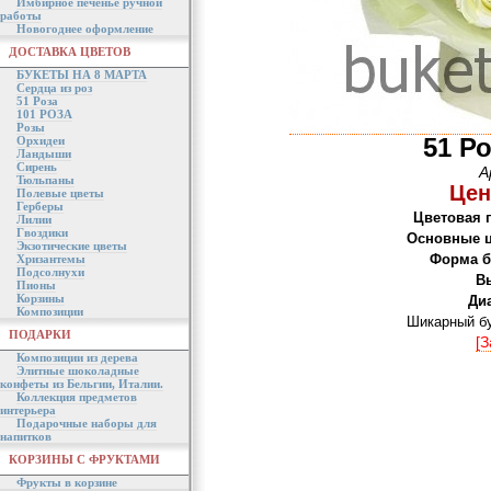
Имбирное печенье ручной
работы
Новогоднее оформление
ДОСТАВКА ЦВЕТОВ
БУКЕТЫ НА 8 МАРТА
Сердца из роз
51 Роза
101 РОЗА
Розы
51 Р
Орхидеи
Ландыши
Сирень
А
Тюльпаны
Цен
Полевые цветы
Герберы
Цветовая 
Лилии
Гвоздики
Основные ц
Экзотические цветы
Форма б
Хризантемы
Подсолнухи
В
Пионы
Корзины
Ди
Композиции
Шикарный бу
ПОДАРКИ
[З
Композиции из дерева
Элитные шоколадные
конфеты из Бельгии, Италии.
Коллекция предметов
интерьера
Подарочные наборы для
напитков
КОРЗИНЫ С ФРУКТАМИ
Фрукты в корзине