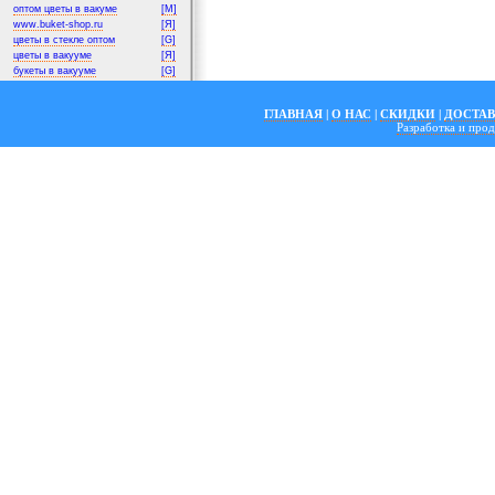
оптом цветы в вакуме
[M]
www.buket-shop.ru
[Я]
цветы в стекле оптом
[G]
цветы в вакууме
[Я]
букеты в вакууме
[G]
ГЛАВНАЯ
|
О НАС
|
СКИДКИ
|
ДОСТА
Разработка и пр