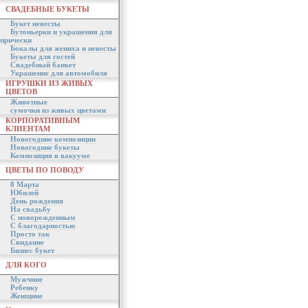
СВАДЕБНЫЕ БУКЕТЫ
Букет невесты
Бутоньерки и украшения для
прически
Бокалы для жениха и невесты
Букеты для гостей
Свадебный банкет
Украшение для автомобиля
ИГРУШКИ ИЗ ЖИВЫХ
ЦВЕТОВ
Животные
сумочки из живых цветами
КОРПОРАТИВНЫМ
КЛИЕНТАМ
Новогодние композиции
Новогодние букеты
Композиция в вакууме
ЦВЕТЫ ПО ПОВОДУ
8 Марта
Юбилей
День рождения
На свадьбу
С новорожденным
С благодарностью
Просто так
Свидание
Бизнес букет
ДЛЯ КОГО
Мужчине
Ребенку
Женщине