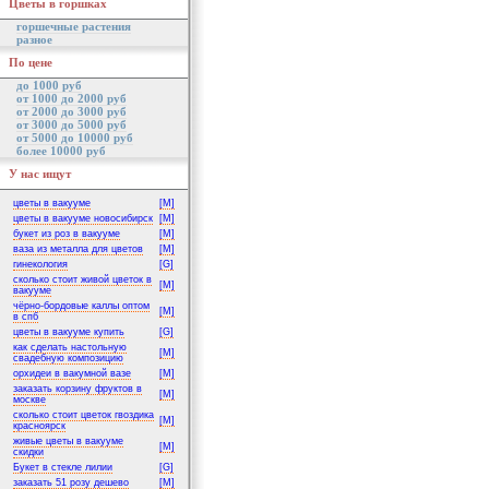
Цветы в горшках
горшечные растения
разное
По цене
до 1000 руб
от 1000 до 2000 руб
от 2000 до 3000 руб
от 3000 до 5000 руб
от 5000 до 10000 руб
более 10000 руб
У нас ищут
цветы в вакууме
[M]
цветы в вакууме новосибирск
[M]
букет из роз в вакууме
[M]
ваза из металла для цветов
[M]
гинекология
[G]
сколько стоит живой цветок в
[M]
вакууме
чёрно-бордовые каллы оптом
[M]
в спб
цветы в вакууме купить
[G]
как сделать настольную
[M]
свадебную композицию
орхидеи в вакумной вазе
[M]
заказать корзину фруктов в
[M]
москве
сколько стоит цветок гвоздика
[M]
красноярск
живые цветы в вакууме
[M]
скидки
Букет в стекле лилии
[G]
заказать 51 розу дешево
[M]