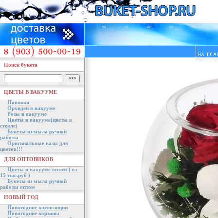
Поиск букета
ЦВЕТЫ В ВАКУУМЕ
Новинки
Орхидеи в вакууме
Розы в вакууме
Цветы в вакууме(цветы в
стекле)
Букеты из мыла ручной
работы
Оригинальные вазы для
цветов!!!
ДЛЯ ОПТОВИКОВ
Цветы в вакууме оптом ( от
15 тыс.руб )
Букеты из мыла ручной
работы оптом
НОВЫЙ ГОД
Новогодние композиции
Новогодние корзины