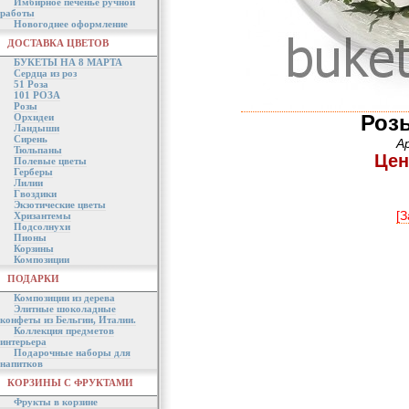
Имбирное печенье ручной
работы
Новогоднее оформление
ДОСТАВКА ЦВЕТОВ
БУКЕТЫ НА 8 МАРТА
Сердца из роз
51 Роза
101 РОЗА
Розы
Роз
Орхидеи
Ландыши
Сирень
А
Тюльпаны
Цен
Полевые цветы
Герберы
Лилии
Гвоздики
Экзотические цветы
[З
Хризантемы
Подсолнухи
Пионы
Корзины
Композиции
ПОДАРКИ
Композиции из дерева
Элитные шоколадные
конфеты из Бельгии, Италии.
Коллекция предметов
интерьера
Подарочные наборы для
напитков
КОРЗИНЫ С ФРУКТАМИ
Фрукты в корзине