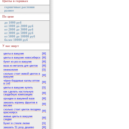
Цветы в горшках
горшечные растения
разное
По цене
до 1000 руб
от 1000 до 2000 руб
от 2000 до 3000 руб
от 3000 до 5000 руб
от 5000 до 10000 руб
более 10000 руб
У нас ищут
цветы в вакууме
[M]
цветы в вакууме новосибирск
[M]
букет из роз в вакууме
[M]
ваза из металла для цветов
[M]
гинекология
[G]
сколько стоит живой цветок в
[M]
вакууме
чёрно-бордовые каллы оптом
[M]
в спб
цветы в вакууме купить
[G]
как сделать настольную
[M]
свадебную композицию
орхидеи в вакумной вазе
[M]
заказать корзину фруктов в
[M]
москве
сколько стоит цветок гвоздика
[M]
красноярск
живые цветы в вакууме
[M]
скидки
Букет в стекле лилии
[G]
заказать 51 розу дешево
[M]