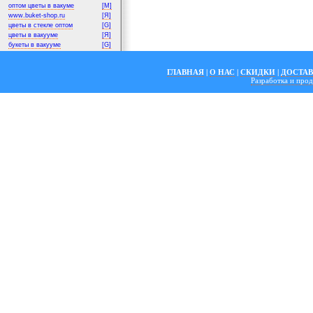
оптом цветы в вакуме
[M]
www.buket-shop.ru
[Я]
цветы в стекле оптом
[G]
цветы в вакууме
[Я]
букеты в вакууме
[G]
ГЛАВНАЯ
|
О НАС
|
СКИДКИ
|
ДОСТА
Разработка и пр