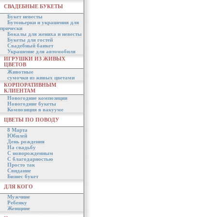
СВАДЕБНЫЕ БУКЕТЫ
Букет невесты
Бутоньерки и украшения для
прически
Бокалы для жениха и невесты
Букеты для гостей
Свадебный банкет
Украшение для автомобиля
ИГРУШКИ ИЗ ЖИВЫХ
ЦВЕТОВ
Животные
сумочки из живых цветами
КОРПОРАТИВНЫМ
КЛИЕНТАМ
Новогодние композиции
Новогодние букеты
Композиция в вакууме
ЦВЕТЫ ПО ПОВОДУ
8 Марта
Юбилей
День рождения
На свадьбу
С новорожденным
С благодарностью
Просто так
Свидание
Бизнес букет
ДЛЯ КОГО
Мужчине
Ребенку
Женщине