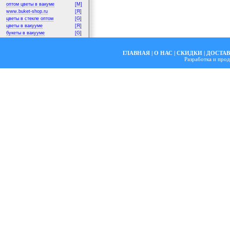
оптом цветы в вакуме
[M]
www.buket-shop.ru
[Я]
цветы в стекле оптом
[G]
цветы в вакууме
[Я]
букеты в вакууме
[G]
ГЛАВНАЯ
|
О НАС
|
СКИДКИ
|
ДОСТА
Разработка и пр