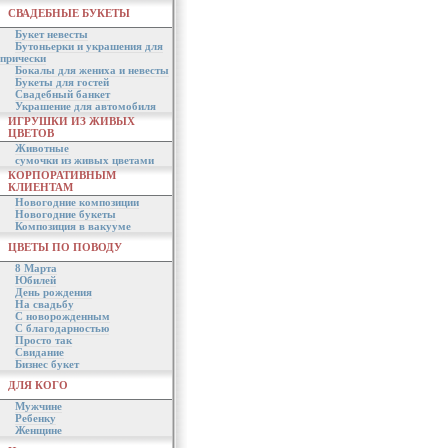
СВАДЕБНЫЕ БУКЕТЫ
Букет невесты
Бутоньерки и украшения для
прически
Бокалы для жениха и невесты
Букеты для гостей
Свадебный банкет
Украшение для автомобиля
ИГРУШКИ ИЗ ЖИВЫХ
ЦВЕТОВ
Животные
сумочки из живых цветами
КОРПОРАТИВНЫМ
КЛИЕНТАМ
Новогодние композиции
Новогодние букеты
Композиция в вакууме
ЦВЕТЫ ПО ПОВОДУ
8 Марта
Юбилей
День рождения
На свадьбу
С новорожденным
С благодарностью
Просто так
Свидание
Бизнес букет
ДЛЯ КОГО
Мужчине
Ребенку
Женщине