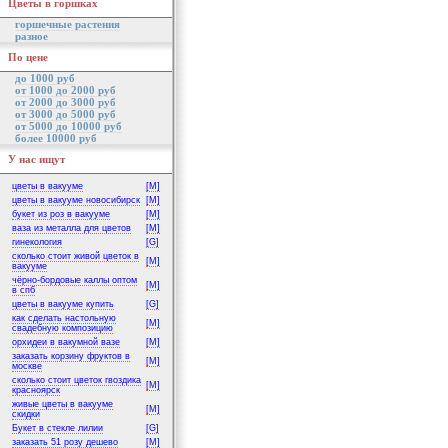
Цветы в горшках
горшечные растения
разное
По цене
до 1000 руб
от 1000 до 2000 руб
от 2000 до 3000 руб
от 3000 до 5000 руб
от 5000 до 10000 руб
более 10000 руб
У нас ищут
цветы в вакууме
[M]
цветы в вакууме новосибирск
[M]
букет из роз в вакууме
[M]
ваза из металла для цветов
[M]
гинекология
[G]
сколько стоит живой цветок в
[M]
вакууме
чёрно-бордовые каллы оптом
[M]
в спб
цветы в вакууме купить
[G]
как сделать настольную
[M]
свадебную композицию
орхидеи в вакумной вазе
[M]
заказать корзину фруктов в
[M]
москве
сколько стоит цветок гвоздика
[M]
красноярск
живые цветы в вакууме
[M]
скидки
Букет в стекле лилии
[G]
заказать 51 розу дешево
[M]