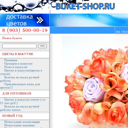
Поиск букета
ЦВЕТЫ В ВАКУУМЕ
Новинки
Орхидеи в вакууме
Розы в вакууме
Цветы в вакууме(цветы в
стекле)
Букеты из мыла ручной
работы
Оригинальные вазы для
цветов!!!
ДЛЯ ОПТОВИКОВ
Цветы в вакууме оптом ( от
15 тыс.руб )
Букеты из мыла ручной
работы оптом
НОВЫЙ ГОД
Новогодние композиции
Новогодние корзины