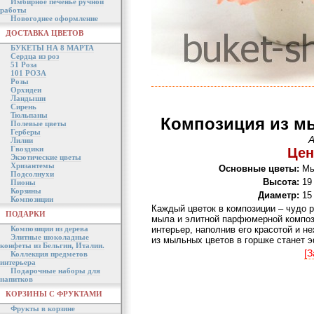
Имбирное печенье ручной
работы
Новогоднее оформление
ДОСТАВКА ЦВЕТОВ
БУКЕТЫ НА 8 МАРТА
Сердца из роз
51 Роза
101 РОЗА
Розы
Орхидеи
Ландыши
Сирень
Тюльпаны
Композиция из м
Полевые цветы
Герберы
А
Лилии
Гвоздики
Цен
Экзотические цветы
Хризантемы
Основные цветы:
Мы
Подсолнухи
Высота:
19
Пионы
Корзины
Диаметр:
15
Композиции
Каждый цветок в композиции – чудо р
ПОДАРКИ
мыла и элитной парфюмерной композ
Композиции из дерева
интерьер, наполнив его красотой и 
Элитные шоколадные
из мыльных цветов в горшке станет
конфеты из Бельгии, Италии.
[З
Коллекция предметов
интерьера
Подарочные наборы для
напитков
КОРЗИНЫ С ФРУКТАМИ
Фрукты в корзине