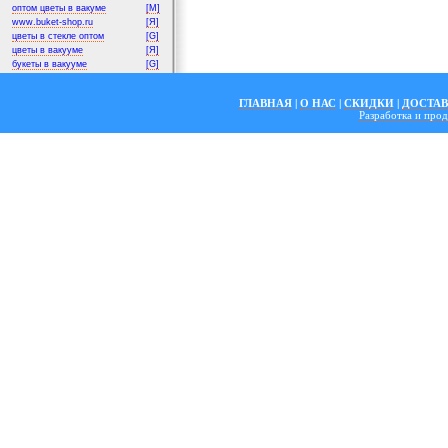
оптом цветы в вакуме
[M]
www.buket-shop.ru
[Я]
цветы в стекле оптом
[G]
цветы в вакууме
[Я]
букеты в вакууме
[G]
ГЛАВНАЯ
|
О НАС
|
СКИДКИ
|
ДОСТА
Разработка и пр