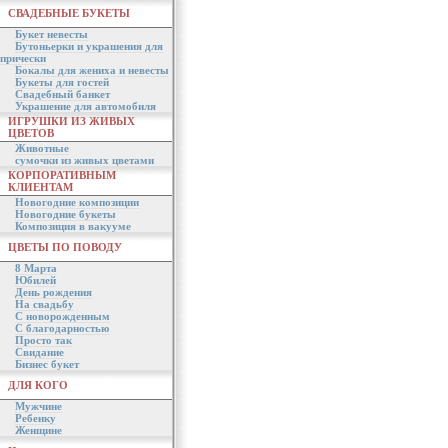
СВАДЕБНЫЕ БУКЕТЫ
Букет невесты
Бутоньерки и украшения для
прически
Бокалы для жениха и невесты
Букеты для гостей
Свадебный банкет
Украшение для автомобиля
ИГРУШКИ ИЗ ЖИВЫХ
ЦВЕТОВ
Животные
сумочки из живых цветами
КОРПОРАТИВНЫМ
КЛИЕНТАМ
Новогодние композиции
Новогодние букеты
Композиция в вакууме
ЦВЕТЫ ПО ПОВОДУ
8 Марта
Юбилей
День рождения
На свадьбу
С новорожденным
С благодарностью
Просто так
Свидание
Бизнес букет
ДЛЯ КОГО
Мужчине
Ребенку
Женщине