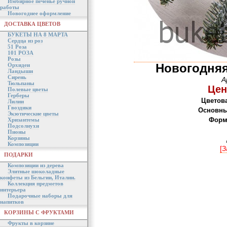
Имбирное печенье ручной
работы
Новогоднее оформление
ДОСТАВКА ЦВЕТОВ
БУКЕТЫ НА 8 МАРТА
Сердца из роз
51 Роза
101 РОЗА
Розы
Новогодня
Орхидеи
Ландыши
Сирень
А
Тюльпаны
Цен
Полевые цветы
Герберы
Цветова
Лилии
Гвоздики
Основны
Экзотические цветы
Форма
Хризантемы
Подсолнухи
Пионы
Корзины
Композиции
[З
ПОДАРКИ
Композиции из дерева
Элитные шоколадные
конфеты из Бельгии, Италии.
Коллекция предметов
интерьера
Подарочные наборы для
напитков
КОРЗИНЫ С ФРУКТАМИ
Фрукты в корзине