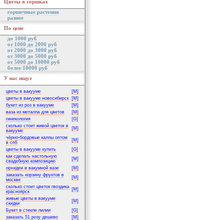
Цветы в горшках
горшечные растения
разное
По цене
до 1000 руб
от 1000 до 2000 руб
от 2000 до 3000 руб
от 3000 до 5000 руб
от 5000 до 10000 руб
более 10000 руб
У нас ищут
цветы в вакууме
[M]
цветы в вакууме новосибирск
[M]
букет из роз в вакууме
[M]
ваза из металла для цветов
[M]
гинекология
[G]
сколько стоит живой цветок в
[M]
вакууме
чёрно-бордовые каллы оптом
[M]
в спб
цветы в вакууме купить
[G]
как сделать настольную
[M]
свадебную композицию
орхидеи в вакумной вазе
[M]
заказать корзину фруктов в
[M]
москве
сколько стоит цветок гвоздика
[M]
красноярск
живые цветы в вакууме
[M]
скидки
Букет в стекле лилии
[G]
заказать 51 розу дешево
[M]