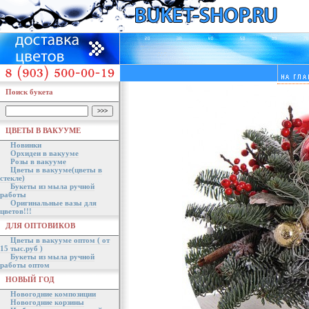
Поиск букета
ЦВЕТЫ В ВАКУУМЕ
Новинки
Орхидеи в вакууме
Розы в вакууме
Цветы в вакууме(цветы в
стекле)
Букеты из мыла ручной
работы
Оригинальные вазы для
цветов!!!
ДЛЯ ОПТОВИКОВ
Цветы в вакууме оптом ( от
15 тыс.руб )
Букеты из мыла ручной
работы оптом
НОВЫЙ ГОД
Новогодние композиции
Новогодние корзины