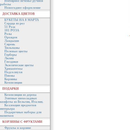
Имбирное печенье ручной
работы
Новогоднее оформление
ДОСТАВКА ЦВЕТОВ
БУКЕТЫ НА 8 МАРТА
Сердца из роз
51 Роза
101 РОЗА
Розы
Орхидеи
Ландыши
Сирень
Тюльпаны
Полевые цветы
Герберы
Лилии
Гвоздики
Экзотические цветы
Хризантемы
Подсолнухи
Пионы
Корзины
Композиции
ПОДАРКИ
Композиции из дерева
Элитные шоколадные
конфеты из Бельгии, Италии.
Коллекция предметов
интерьера
Подарочные наборы для
напитков
КОРЗИНЫ С ФРУКТАМИ
Фрукты в корзине