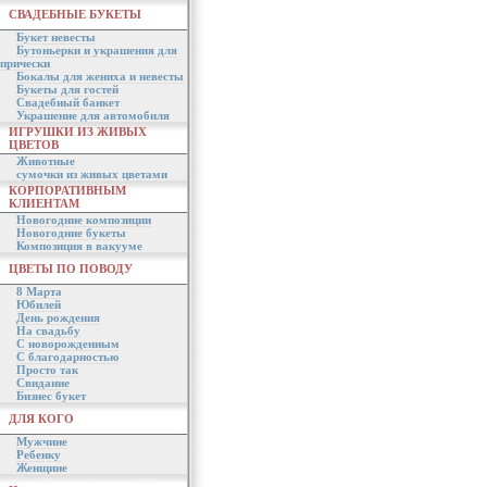
СВАДЕБНЫЕ БУКЕТЫ
Букет невесты
Бутоньерки и украшения для
прически
Бокалы для жениха и невесты
Букеты для гостей
Свадебный банкет
Украшение для автомобиля
ИГРУШКИ ИЗ ЖИВЫХ
ЦВЕТОВ
Животные
сумочки из живых цветами
КОРПОРАТИВНЫМ
КЛИЕНТАМ
Новогодние композиции
Новогодние букеты
Композиция в вакууме
ЦВЕТЫ ПО ПОВОДУ
8 Марта
Юбилей
День рождения
На свадьбу
С новорожденным
С благодарностью
Просто так
Свидание
Бизнес букет
ДЛЯ КОГО
Мужчине
Ребенку
Женщине