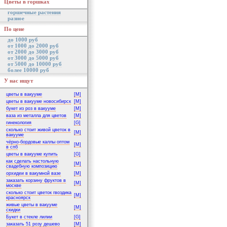
Цветы в горшках
горшечные растения
разное
По цене
до 1000 руб
от 1000 до 2000 руб
от 2000 до 3000 руб
от 3000 до 5000 руб
от 5000 до 10000 руб
более 10000 руб
У нас ищут
цветы в вакууме
[M]
цветы в вакууме новосибирск
[M]
букет из роз в вакууме
[M]
ваза из металла для цветов
[M]
гинекология
[G]
сколько стоит живой цветок в
[M]
вакууме
чёрно-бордовые каллы оптом
[M]
в спб
цветы в вакууме купить
[G]
как сделать настольную
[M]
свадебную композицию
орхидеи в вакумной вазе
[M]
заказать корзину фруктов в
[M]
москве
сколько стоит цветок гвоздика
[M]
красноярск
живые цветы в вакууме
[M]
скидки
Букет в стекле лилии
[G]
заказать 51 розу дешево
[M]