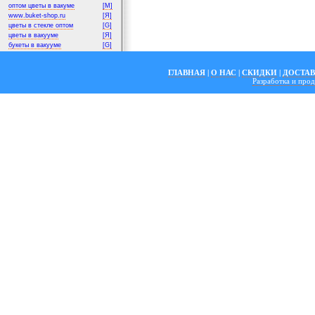
оптом цветы в вакуме
[M]
www.buket-shop.ru
[Я]
цветы в стекле оптом
[G]
цветы в вакууме
[Я]
букеты в вакууме
[G]
ГЛАВНАЯ
|
О НАС
|
СКИДКИ
|
ДОСТА
Разработка и пр