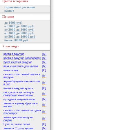
Цветы в горшках
горшечные растения
разное
По цене
до 1000 руб
от 1000 до 2000 руб
от 2000 до 3000 руб
от 3000 до 5000 руб
от 5000 до 10000 руб
более 10000 руб
У нас ищут
цветы в вакууме
[M]
цветы в вакууме новосибирск
[M]
букет из роз в вакууме
[M]
ваза из металла для цветов
[M]
гинекология
[G]
сколько стоит живой цветок в
[M]
вакууме
чёрно-бордовые каллы оптом
[M]
в спб
цветы в вакууме купить
[G]
как сделать настольную
[M]
свадебную композицию
орхидеи в вакумной вазе
[M]
заказать корзину фруктов в
[M]
москве
сколько стоит цветок гвоздика
[M]
красноярск
живые цветы в вакууме
[M]
скидки
Букет в стекле лилии
[G]
заказать 51 розу дешево
[M]