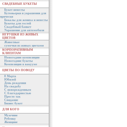
СВАДЕБНЫЕ БУКЕТЫ
Букет невесты
Бутоньерки и украшения для
прически
Бокалы для жениха и невесты
Букеты для гостей
Свадебный банкет
Украшение для автомобиля
ИГРУШКИ ИЗ ЖИВЫХ
ЦВЕТОВ
Животные
сумочки из живых цветами
КОРПОРАТИВНЫМ
КЛИЕНТАМ
Новогодние композиции
Новогодние букеты
Композиция в вакууме
ЦВЕТЫ ПО ПОВОДУ
8 Марта
Юбилей
День рождения
На свадьбу
С новорожденным
С благодарностью
Просто так
Свидание
Бизнес букет
ДЛЯ КОГО
Мужчине
Ребенку
Женщине