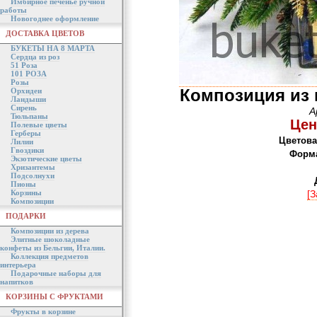
Имбирное печенье ручной
работы
Новогоднее оформление
ДОСТАВКА ЦВЕТОВ
БУКЕТЫ НА 8 МАРТА
Сердца из роз
51 Роза
101 РОЗА
Розы
Композиция из 
Орхидеи
Ландыши
Сирень
А
Тюльпаны
Цен
Полевые цветы
Герберы
Цветова
Лилии
Гвоздики
Форма
Экзотические цветы
Хризантемы
Подсолнухи
Пионы
Корзины
[З
Композиции
ПОДАРКИ
Композиции из дерева
Элитные шоколадные
конфеты из Бельгии, Италии.
Коллекция предметов
интерьера
Подарочные наборы для
напитков
КОРЗИНЫ С ФРУКТАМИ
Фрукты в корзине