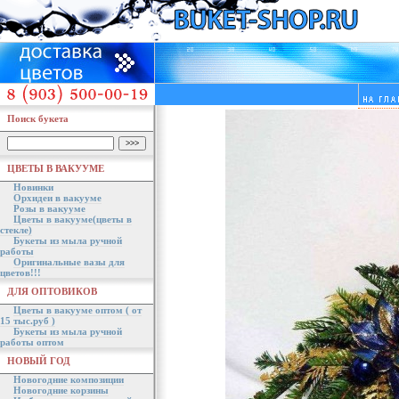
Поиск букета
ЦВЕТЫ В ВАКУУМЕ
Новинки
Орхидеи в вакууме
Розы в вакууме
Цветы в вакууме(цветы в
стекле)
Букеты из мыла ручной
работы
Оригинальные вазы для
цветов!!!
ДЛЯ ОПТОВИКОВ
Цветы в вакууме оптом ( от
15 тыс.руб )
Букеты из мыла ручной
работы оптом
НОВЫЙ ГОД
Новогодние композиции
Новогодние корзины