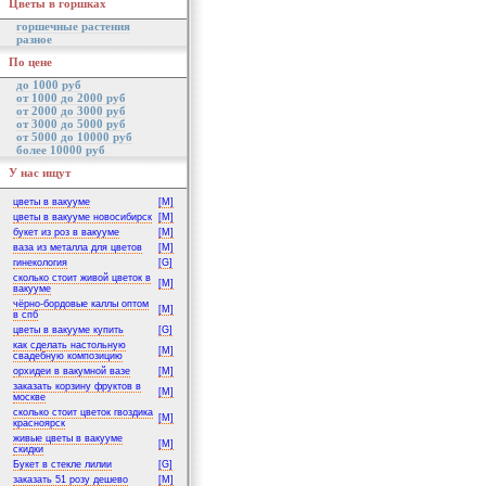
Цветы в горшках
горшечные растения
разное
По цене
до 1000 руб
от 1000 до 2000 руб
от 2000 до 3000 руб
от 3000 до 5000 руб
от 5000 до 10000 руб
более 10000 руб
У нас ищут
цветы в вакууме
[M]
цветы в вакууме новосибирск
[M]
букет из роз в вакууме
[M]
ваза из металла для цветов
[M]
гинекология
[G]
сколько стоит живой цветок в
[M]
вакууме
чёрно-бордовые каллы оптом
[M]
в спб
цветы в вакууме купить
[G]
как сделать настольную
[M]
свадебную композицию
орхидеи в вакумной вазе
[M]
заказать корзину фруктов в
[M]
москве
сколько стоит цветок гвоздика
[M]
красноярск
живые цветы в вакууме
[M]
скидки
Букет в стекле лилии
[G]
заказать 51 розу дешево
[M]