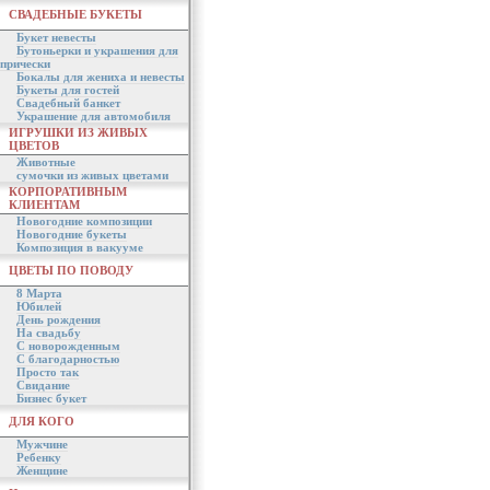
СВАДЕБНЫЕ БУКЕТЫ
Букет невесты
Бутоньерки и украшения для
прически
Бокалы для жениха и невесты
Букеты для гостей
Свадебный банкет
Украшение для автомобиля
ИГРУШКИ ИЗ ЖИВЫХ
ЦВЕТОВ
Животные
сумочки из живых цветами
КОРПОРАТИВНЫМ
КЛИЕНТАМ
Новогодние композиции
Новогодние букеты
Композиция в вакууме
ЦВЕТЫ ПО ПОВОДУ
8 Марта
Юбилей
День рождения
На свадьбу
С новорожденным
С благодарностью
Просто так
Свидание
Бизнес букет
ДЛЯ КОГО
Мужчине
Ребенку
Женщине