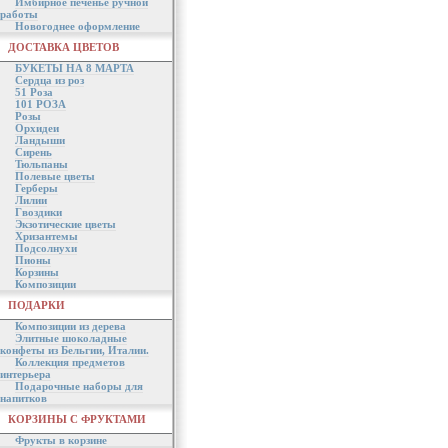
Имбирное печенье ручной
работы
Новогоднее оформление
ДОСТАВКА ЦВЕТОВ
БУКЕТЫ НА 8 МАРТА
Сердца из роз
51 Роза
101 РОЗА
Розы
Орхидеи
Ландыши
Сирень
Тюльпаны
Полевые цветы
Герберы
Лилии
Гвоздики
Экзотические цветы
Хризантемы
Подсолнухи
Пионы
Корзины
Композиции
ПОДАРКИ
Композиции из дерева
Элитные шоколадные
конфеты из Бельгии, Италии.
Коллекция предметов
интерьера
Подарочные наборы для
напитков
КОРЗИНЫ С ФРУКТАМИ
Фрукты в корзине