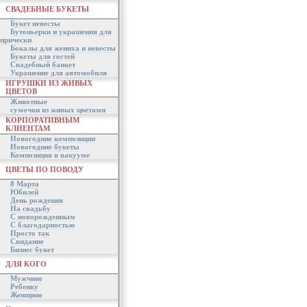
СВАДЕБНЫЕ БУКЕТЫ
Букет невесты
Бутоньерки и украшения для
прически
Бокалы для жениха и невесты
Букеты для гостей
Свадебный банкет
Украшение для автомобиля
ИГРУШКИ ИЗ ЖИВЫХ
ЦВЕТОВ
Животные
сумочки из живых цветами
КОРПОРАТИВНЫМ
КЛИЕНТАМ
Новогодние композиции
Новогодние букеты
Композиция в вакууме
ЦВЕТЫ ПО ПОВОДУ
8 Марта
Юбилей
День рождения
На свадьбу
С новорожденным
С благодарностью
Просто так
Свидание
Бизнес букет
ДЛЯ КОГО
Мужчине
Ребенку
Женщине