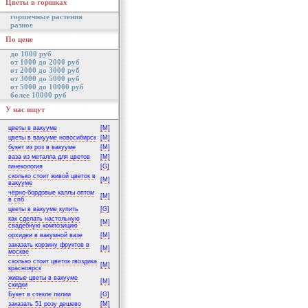
Цветы в горшках
горшечные растения
разное
По цене
до 1000 руб
от 1000 до 2000 руб
от 2000 до 3000 руб
от 3000 до 5000 руб
от 5000 до 10000 руб
более 10000 руб
У нас ищут
цветы в вакууме
[M]
цветы в вакууме новосибирск
[M]
букет из роз в вакууме
[M]
ваза из металла для цветов
[M]
гинекология
[G]
сколько стоит живой цветок в
[M]
вакууме
чёрно-бордовые каллы оптом
[M]
в спб
цветы в вакууме купить
[G]
как сделать настольную
[M]
свадебную композицию
орхидеи в вакумной вазе
[M]
заказать корзину фруктов в
[M]
москве
сколько стоит цветок гвоздика
[M]
красноярск
живые цветы в вакууме
[M]
скидки
Букет в стекле лилии
[G]
заказать 51 розу дешево
[M]