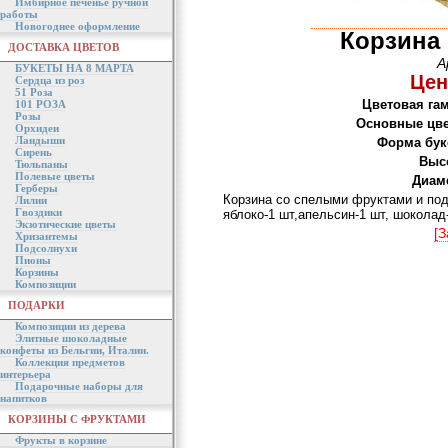
Имбирное печенье ручной
работы
Новогоднее оформление
Корзина
ДОСТАВКА ЦВЕТОВ
А
БУКЕТЫ НА 8 МАРТА
Цен
Сердца из роз
51 Роза
Цветовая га
101 РОЗА
Розы
Основные цве
Орхидеи
Ландыши
Форма бук
Сирень
Выс
Тюльпаны
Полевые цветы
Диам
Герберы
Корзина со спелыми фруктами и под
Лилии
Гвоздики
яблоко-1 шт,апельсин-1 шт, шоколад
Экзотические цветы
[З
Хризантемы
Подсолнухи
Пионы
Корзины
Композиции
ПОДАРКИ
Композиции из дерева
Элитные шоколадные
конфеты из Бельгии, Италии.
Коллекция предметов
интерьера
Подарочные наборы для
напитков
КОРЗИНЫ С ФРУКТАМИ
Фрукты в корзине