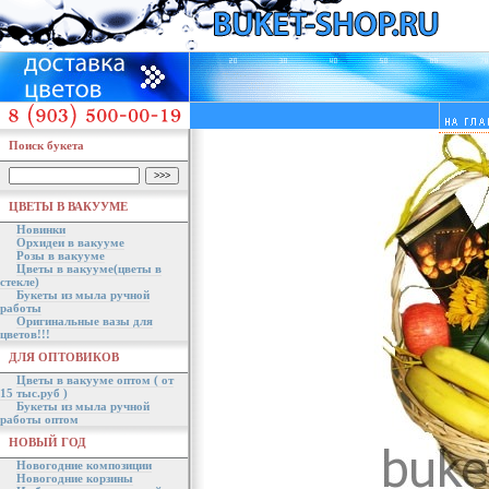
Поиск букета
ЦВЕТЫ В ВАКУУМЕ
Новинки
Орхидеи в вакууме
Розы в вакууме
Цветы в вакууме(цветы в
стекле)
Букеты из мыла ручной
работы
Оригинальные вазы для
цветов!!!
ДЛЯ ОПТОВИКОВ
Цветы в вакууме оптом ( от
15 тыс.руб )
Букеты из мыла ручной
работы оптом
НОВЫЙ ГОД
Новогодние композиции
Новогодние корзины