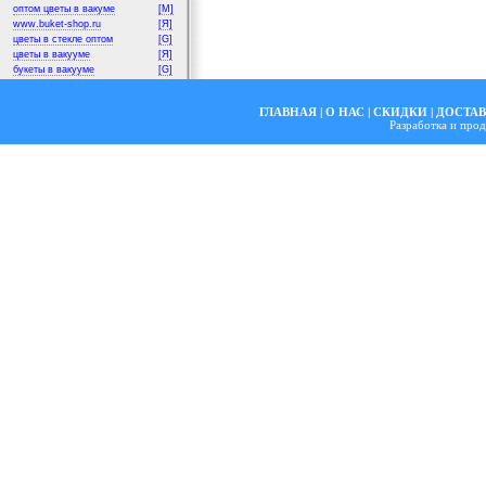
оптом цветы в вакуме
[M]
www.buket-shop.ru
[Я]
цветы в стекле оптом
[G]
цветы в вакууме
[Я]
букеты в вакууме
[G]
ГЛАВНАЯ
|
О НАС
|
СКИДКИ
|
ДОСТА
Разработка и пр