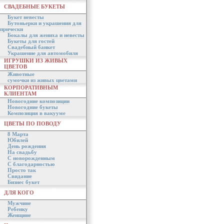
СВАДЕБНЫЕ БУКЕТЫ
Букет невесты
Бутоньерки и украшения для
прически
Бокалы для жениха и невесты
Букеты для гостей
Свадебный банкет
Украшение для автомобиля
ИГРУШКИ ИЗ ЖИВЫХ
ЦВЕТОВ
Животные
сумочки из живых цветами
КОРПОРАТИВНЫМ
КЛИЕНТАМ
Новогодние композиции
Новогодние букеты
Композиция в вакууме
ЦВЕТЫ ПО ПОВОДУ
8 Марта
Юбилей
День рождения
На свадьбу
С новорожденным
С благодарностью
Просто так
Свидание
Бизнес букет
ДЛЯ КОГО
Мужчине
Ребенку
Женщине