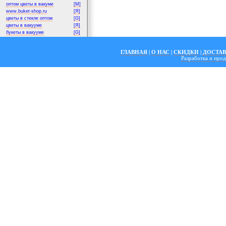
оптом цветы в вакуме
[M]
www.buket-shop.ru
[Я]
цветы в стекле оптом
[G]
цветы в вакууме
[Я]
букеты в вакууме
[G]
ГЛАВНАЯ
|
О НАС
|
СКИДКИ
|
ДОСТА
Разработка и пр