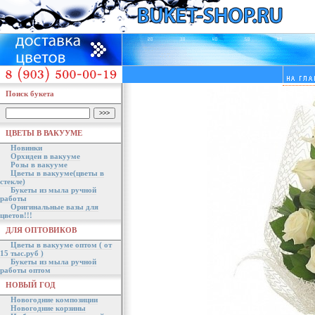
Поиск букета
ЦВЕТЫ В ВАКУУМЕ
Новинки
Орхидеи в вакууме
Розы в вакууме
Цветы в вакууме(цветы в
стекле)
Букеты из мыла ручной
работы
Оригинальные вазы для
цветов!!!
ДЛЯ ОПТОВИКОВ
Цветы в вакууме оптом ( от
15 тыс.руб )
Букеты из мыла ручной
работы оптом
НОВЫЙ ГОД
Новогодние композиции
Новогодние корзины