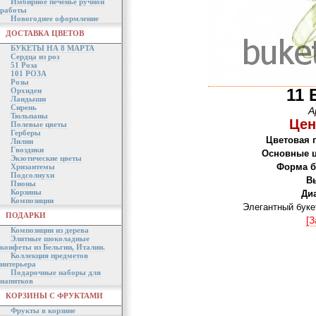
Имбирное печенье ручной
работы
Новогоднее оформление
ДОСТАВКА ЦВЕТОВ
БУКЕТЫ НА 8 МАРТА
Сердца из роз
51 Роза
101 РОЗА
Розы
11 
Орхидеи
Ландыши
Сирень
А
Тюльпаны
Цен
Полевые цветы
Герберы
Цветовая 
Лилии
Гвоздики
Основные ц
Экзотические цветы
Форма б
Хризантемы
Подсолнухи
В
Пионы
Корзины
Ди
Композиции
Элегантный букет
ПОДАРКИ
[З
Композиции из дерева
Элитные шоколадные
конфеты из Бельгии, Италии.
Коллекция предметов
интерьера
Подарочные наборы для
напитков
КОРЗИНЫ С ФРУКТАМИ
Фрукты в корзине