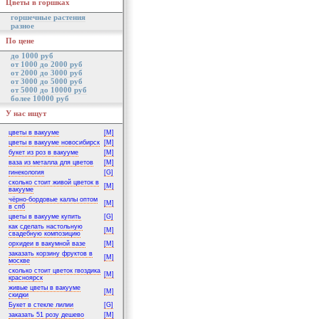
Цветы в горшках
горшечные растения
разное
По цене
до 1000 руб
от 1000 до 2000 руб
от 2000 до 3000 руб
от 3000 до 5000 руб
от 5000 до 10000 руб
более 10000 руб
У нас ищут
цветы в вакууме
[M]
цветы в вакууме новосибирск
[M]
букет из роз в вакууме
[M]
ваза из металла для цветов
[M]
гинекология
[G]
сколько стоит живой цветок в
[M]
вакууме
чёрно-бордовые каллы оптом
[M]
в спб
цветы в вакууме купить
[G]
как сделать настольную
[M]
свадебную композицию
орхидеи в вакумной вазе
[M]
заказать корзину фруктов в
[M]
москве
сколько стоит цветок гвоздика
[M]
красноярск
живые цветы в вакууме
[M]
скидки
Букет в стекле лилии
[G]
заказать 51 розу дешево
[M]