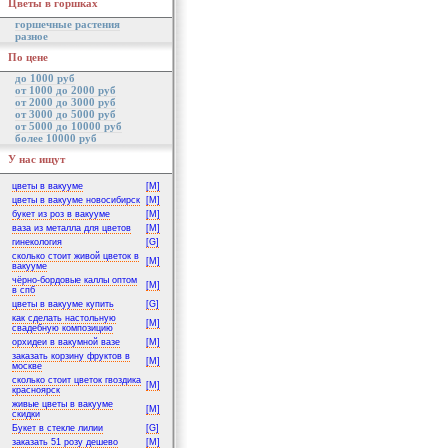
Цветы в горшках
горшечные растения
разное
По цене
до 1000 руб
от 1000 до 2000 руб
от 2000 до 3000 руб
от 3000 до 5000 руб
от 5000 до 10000 руб
более 10000 руб
У нас ищут
цветы в вакууме
[M]
цветы в вакууме новосибирск
[M]
букет из роз в вакууме
[M]
ваза из металла для цветов
[M]
гинекология
[G]
сколько стоит живой цветок в
[M]
вакууме
чёрно-бордовые каллы оптом
[M]
в спб
цветы в вакууме купить
[G]
как сделать настольную
[M]
свадебную композицию
орхидеи в вакумной вазе
[M]
заказать корзину фруктов в
[M]
москве
сколько стоит цветок гвоздика
[M]
красноярск
живые цветы в вакууме
[M]
скидки
Букет в стекле лилии
[G]
заказать 51 розу дешево
[M]