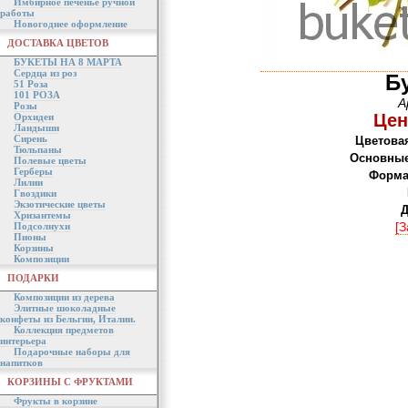
Имбирное печенье ручной
работы
Новогоднее оформление
ДОСТАВКА ЦВЕТОВ
БУКЕТЫ НА 8 МАРТА
Сердца из роз
Б
51 Роза
101 РОЗА
А
Розы
Цен
Орхидеи
Ландыши
Сирень
Цветовая
Тюльпаны
Основные
Полевые цветы
Герберы
Форма 
Лилии
Гвоздики
Экзотические цветы
Д
Хризантемы
[З
Подсолнухи
Пионы
Корзины
Композиции
ПОДАРКИ
Композиции из дерева
Элитные шоколадные
конфеты из Бельгии, Италии.
Коллекция предметов
интерьера
Подарочные наборы для
напитков
КОРЗИНЫ С ФРУКТАМИ
Фрукты в корзине