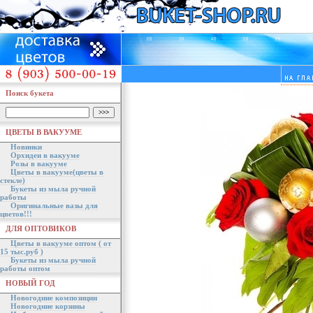
Поиск букета
ЦВЕТЫ В ВАКУУМЕ
Новинки
Орхидеи в вакууме
Розы в вакууме
Цветы в вакууме(цветы в
стекле)
Букеты из мыла ручной
работы
Оригинальные вазы для
цветов!!!
ДЛЯ ОПТОВИКОВ
Цветы в вакууме оптом ( от
15 тыс.руб )
Букеты из мыла ручной
работы оптом
НОВЫЙ ГОД
Новогодние композиции
Новогодние корзины