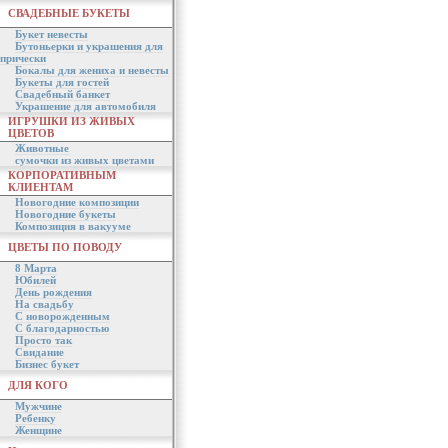
СВАДЕБНЫЕ БУКЕТЫ
Букет невесты
Бутоньерки и украшения для
прически
Бокалы для жениха и невесты
Букеты для гостей
Свадебный банкет
Украшение для автомобиля
ИГРУШКИ ИЗ ЖИВЫХ
ЦВЕТОВ
Животные
сумочки из живых цветами
КОРПОРАТИВНЫМ
КЛИЕНТАМ
Новогодние композиции
Новогодние букеты
Композиция в вакууме
ЦВЕТЫ ПО ПОВОДУ
8 Марта
Юбилей
День рождения
На свадьбу
С новорожденным
С благодарностью
Просто так
Свидание
Бизнес букет
ДЛЯ КОГО
Мужчине
Ребенку
Женщине