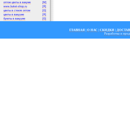
оптом цветы в вакуме
[M]
www.buket-shop.ru
[Я]
цветы в стекле оптом
[G]
цветы в вакууме
[Я]
букеты в вакууме
[G]
ГЛАВНАЯ
|
О НАС
|
СКИДКИ
|
ДОСТА
Разработка и пр