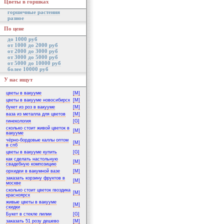
Цветы в горшках
горшечные растения
разное
По цене
до 1000 руб
от 1000 до 2000 руб
от 2000 до 3000 руб
от 3000 до 5000 руб
от 5000 до 10000 руб
более 10000 руб
У нас ищут
цветы в вакууме
[M]
цветы в вакууме новосибирск
[M]
букет из роз в вакууме
[M]
ваза из металла для цветов
[M]
гинекология
[G]
сколько стоит живой цветок в
[M]
вакууме
чёрно-бордовые каллы оптом
[M]
в спб
цветы в вакууме купить
[G]
как сделать настольную
[M]
свадебную композицию
орхидеи в вакумной вазе
[M]
заказать корзину фруктов в
[M]
москве
сколько стоит цветок гвоздика
[M]
красноярск
живые цветы в вакууме
[M]
скидки
Букет в стекле лилии
[G]
заказать 51 розу дешево
[M]