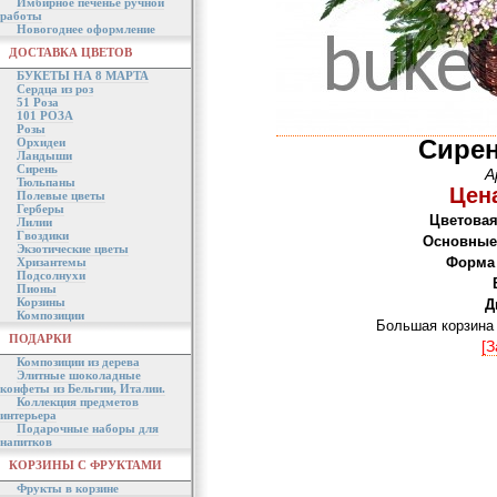
Имбирное печенье ручной
работы
Новогоднее оформление
ДОСТАВКА ЦВЕТОВ
БУКЕТЫ НА 8 МАРТА
Сердца из роз
51 Роза
101 РОЗА
Розы
Сире
Орхидеи
Ландыши
Сирень
А
Тюльпаны
Цена
Полевые цветы
Герберы
Цветовая
Лилии
Гвоздики
Основные
Экзотические цветы
Форма 
Хризантемы
Подсолнухи
Пионы
Корзины
Д
Композиции
Большая корзина 
ПОДАРКИ
[З
Композиции из дерева
Элитные шоколадные
конфеты из Бельгии, Италии.
Коллекция предметов
интерьера
Подарочные наборы для
напитков
КОРЗИНЫ С ФРУКТАМИ
Фрукты в корзине