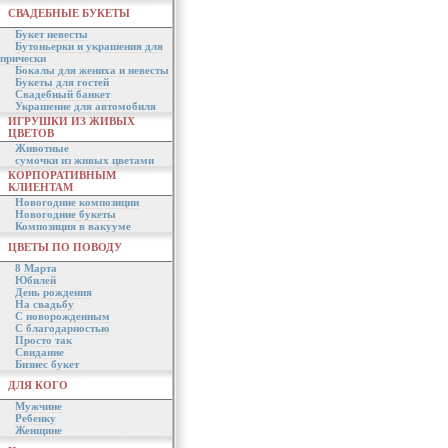
СВАДЕБНЫЕ БУКЕТЫ
Букет невесты
Бутоньерки и украшения для
прически
Бокалы для жениха и невесты
Букеты для гостей
Свадебный банкет
Украшение для автомобиля
ИГРУШКИ ИЗ ЖИВЫХ
ЦВЕТОВ
Животные
сумочки из живых цветами
КОРПОРАТИВНЫМ
КЛИЕНТАМ
Новогодние композиции
Новогодние букеты
Композиция в вакууме
ЦВЕТЫ ПО ПОВОДУ
8 Марта
Юбилей
День рождения
На свадьбу
С новорожденным
С благодарностью
Просто так
Свидание
Бизнес букет
ДЛЯ КОГО
Мужчине
Ребенку
Женщине