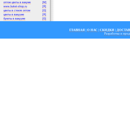
оптом цветы в вакуме
[M]
www.buket-shop.ru
[Я]
цветы в стекле оптом
[G]
цветы в вакууме
[Я]
букеты в вакууме
[G]
ГЛАВНАЯ
|
О НАС
|
СКИДКИ
|
ДОСТА
Разработка и пр