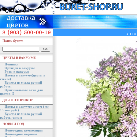
Поиск букета
ЦВЕТЫ В ВАКУУМЕ
Новинки
Орхидеи в вакууме
Розы в вакууме
Цветы в вакууме(цветы в
стекле)
Букеты из мыла ручной
работы
Оригинальные вазы для
цветов!!!
ДЛЯ ОПТОВИКОВ
Цветы в вакууме оптом ( от
15 тыс.руб )
Букеты из мыла ручной
работы оптом
НОВЫЙ ГОД
Новогодние композиции
Новогодние корзины