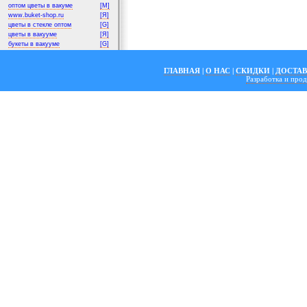
оптом цветы в вакуме
[M]
www.buket-shop.ru
[Я]
цветы в стекле оптом
[G]
цветы в вакууме
[Я]
букеты в вакууме
[G]
ГЛАВНАЯ
|
О НАС
|
СКИДКИ
|
ДОСТА
Разработка и пр