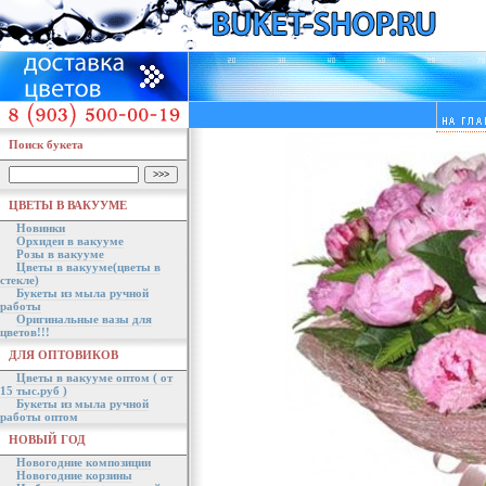
Поиск букета
ЦВЕТЫ В ВАКУУМЕ
Новинки
Орхидеи в вакууме
Розы в вакууме
Цветы в вакууме(цветы в
стекле)
Букеты из мыла ручной
работы
Оригинальные вазы для
цветов!!!
ДЛЯ ОПТОВИКОВ
Цветы в вакууме оптом ( от
15 тыс.руб )
Букеты из мыла ручной
работы оптом
НОВЫЙ ГОД
Новогодние композиции
Новогодние корзины