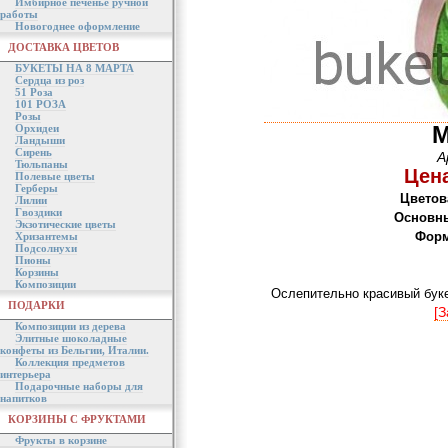
Имбирное печенье ручной
работы
Новогоднее оформление
ДОСТАВКА ЦВЕТОВ
БУКЕТЫ НА 8 МАРТА
Сердца из роз
51 Роза
101 РОЗА
Розы
М
Орхидеи
Ландыши
Сирень
А
Тюльпаны
Цена
Полевые цветы
Герберы
Цветов
Лилии
Гвоздики
Основны
Экзотические цветы
Форм
Хризантемы
Подсолнухи
Пионы
Корзины
Композиции
Ослепительно красивый буке
ПОДАРКИ
[З
Композиции из дерева
Элитные шоколадные
конфеты из Бельгии, Италии.
Коллекция предметов
интерьера
Подарочные наборы для
напитков
КОРЗИНЫ С ФРУКТАМИ
Фрукты в корзине