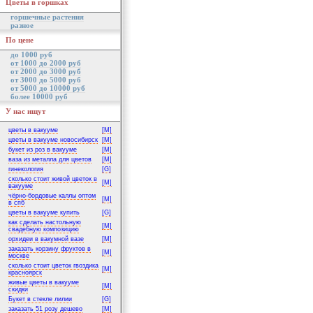
Цветы в горшках
горшечные растения
разное
По цене
до 1000 руб
от 1000 до 2000 руб
от 2000 до 3000 руб
от 3000 до 5000 руб
от 5000 до 10000 руб
более 10000 руб
У нас ищут
цветы в вакууме
[M]
цветы в вакууме новосибирск
[M]
букет из роз в вакууме
[M]
ваза из металла для цветов
[M]
гинекология
[G]
сколько стоит живой цветок в
[M]
вакууме
чёрно-бордовые каллы оптом
[M]
в спб
цветы в вакууме купить
[G]
как сделать настольную
[M]
свадебную композицию
орхидеи в вакумной вазе
[M]
заказать корзину фруктов в
[M]
москве
сколько стоит цветок гвоздика
[M]
красноярск
живые цветы в вакууме
[M]
скидки
Букет в стекле лилии
[G]
заказать 51 розу дешево
[M]