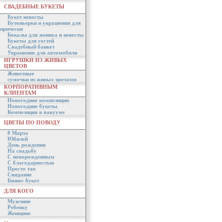
СВАДЕБНЫЕ БУКЕТЫ
Букет невесты
Бутоньерки и украшения для
прически
Бокалы для жениха и невесты
Букеты для гостей
Свадебный банкет
Украшение для автомобиля
ИГРУШКИ ИЗ ЖИВЫХ
ЦВЕТОВ
Животные
сумочки из живых цветами
КОРПОРАТИВНЫМ
КЛИЕНТАМ
Новогодние композиции
Новогодние букеты
Композиция в вакууме
ЦВЕТЫ ПО ПОВОДУ
8 Марта
Юбилей
День рождения
На свадьбу
С новорожденным
С благодарностью
Просто так
Свидание
Бизнес букет
ДЛЯ КОГО
Мужчине
Ребенку
Женщине