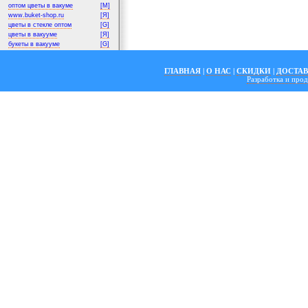
оптом цветы в вакуме
[M]
www.buket-shop.ru
[Я]
цветы в стекле оптом
[G]
цветы в вакууме
[Я]
букеты в вакууме
[G]
ГЛАВНАЯ
|
О НАС
|
СКИДКИ
|
ДОСТА
Разработка и пр