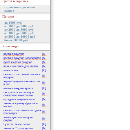
Цветы в горшках
горшечные растения
разное
По цене
до 1000 руб
от 1000 до 2000 руб
от 2000 до 3000 руб
от 3000 до 5000 руб
от 5000 до 10000 руб
более 10000 руб
У нас ищут
цветы в вакууме
[M]
цветы в вакууме новосибирск
[M]
букет из роз в вакууме
[M]
ваза из металла для цветов
[M]
гинекология
[G]
сколько стоит живой цветок в
[M]
вакууме
чёрно-бордовые каллы оптом
[M]
в спб
цветы в вакууме купить
[G]
как сделать настольную
[M]
свадебную композицию
орхидеи в вакумной вазе
[M]
заказать корзину фруктов в
[M]
москве
сколько стоит цветок гвоздика
[M]
красноярск
живые цветы в вакууме
[M]
скидки
Букет в стекле лилии
[G]
заказать 51 розу дешево
[M]