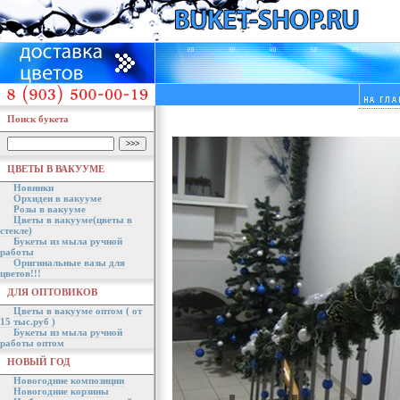
Поиск букета
ЦВЕТЫ В ВАКУУМЕ
Новинки
Орхидеи в вакууме
Розы в вакууме
Цветы в вакууме(цветы в
стекле)
Букеты из мыла ручной
работы
Оригинальные вазы для
цветов!!!
ДЛЯ ОПТОВИКОВ
Цветы в вакууме оптом ( от
15 тыс.руб )
Букеты из мыла ручной
работы оптом
НОВЫЙ ГОД
Новогодние композиции
Новогодние корзины