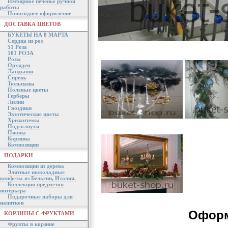
Имбирное печенье ручной
работы
Новогоднее оформление
ДОСТАВКА ЦВЕТОВ
БУКЕТЫ НА 8 МАРТА
Сердца из роз
51 Роза
101 РОЗА
Розы
Орхидеи
Ландыши
Сирень
Тюльпаны
Полевые цветы
Герберы
Лилии
Гвоздики
Экзотические цветы
Хризантемы
Подсолнухи
Пионы
Корзины
Композиции
ПОДАРКИ
Композиции из дерева
Элитные шоколадные
конфеты из Бельгии, Италии.
Коллекция предметов
интерьера
Подарочные наборы для
напитков
Оформ
КОРЗИНЫ С ФРУКТАМИ
Фрукты в корзине