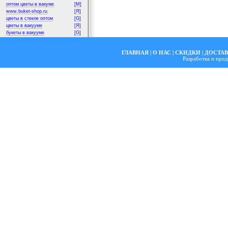
оптом цветы в вакуме
[M]
www.buket-shop.ru
[Я]
цветы в стекле оптом
[G]
цветы в вакууме
[Я]
букеты в вакууме
[G]
ГЛАВНАЯ
|
О НАС
|
СКИДКИ
|
ДОСТА
Разработка и пр