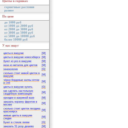
Цветы в горшках
горшечные растения
разное
По цене
до 1000 руб
от 1000 до 2000 руб
от 2000 до 3000 руб
от 3000 до 5000 руб
от 5000 до 10000 руб
более 10000 руб
У нас ищут
цветы в вакууме
[M]
цветы в вакууме новосибирск
[M]
букет из роз в вакууме
[M]
ваза из металла для цветов
[M]
гинекология
[G]
сколько стоит живой цветок в
[M]
вакууме
чёрно-бордовые каллы оптом
[M]
в спб
цветы в вакууме купить
[G]
как сделать настольную
[M]
свадебную композицию
орхидеи в вакумной вазе
[M]
заказать корзину фруктов в
[M]
москве
сколько стоит цветок гвоздика
[M]
красноярск
живые цветы в вакууме
[M]
скидки
Букет в стекле лилии
[G]
заказать 51 розу дешево
[M]