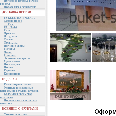
Имбирное печенье ручной
работы
Новогоднее оформление
ДОСТАВКА ЦВЕТОВ
БУКЕТЫ НА 8 МАРТА
Сердца из роз
51 Роза
101 РОЗА
Розы
Орхидеи
Ландыши
Сирень
Тюльпаны
Полевые цветы
Герберы
Лилии
Гвоздики
Экзотические цветы
Хризантемы
Подсолнухи
Пионы
Корзины
Композиции
ПОДАРКИ
Композиции из дерева
Элитные шоколадные
конфеты из Бельгии, Италии.
Коллекция предметов
интерьера
Подарочные наборы для
напитков
КОРЗИНЫ С ФРУКТАМИ
Оформ
Фрукты в корзине