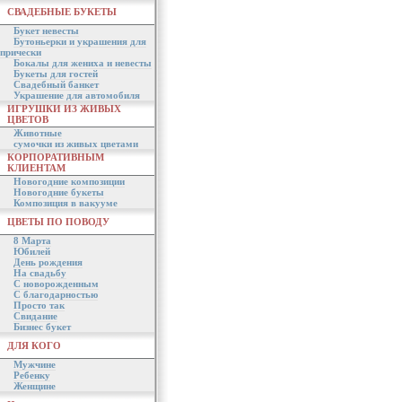
СВАДЕБНЫЕ БУКЕТЫ
Букет невесты
Бутоньерки и украшения для
прически
Бокалы для жениха и невесты
Букеты для гостей
Свадебный банкет
Украшение для автомобиля
ИГРУШКИ ИЗ ЖИВЫХ
ЦВЕТОВ
Животные
сумочки из живых цветами
КОРПОРАТИВНЫМ
КЛИЕНТАМ
Новогодние композиции
Новогодние букеты
Композиция в вакууме
ЦВЕТЫ ПО ПОВОДУ
8 Марта
Юбилей
День рождения
На свадьбу
С новорожденным
С благодарностью
Просто так
Свидание
Бизнес букет
ДЛЯ КОГО
Мужчине
Ребенку
Женщине