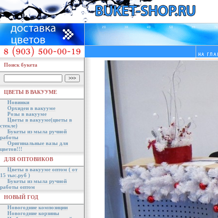
Поиск букета
ЦВЕТЫ В ВАКУУМЕ
Новинки
Орхидеи в вакууме
Розы в вакууме
Цветы в вакууме(цветы в
стекле)
Букеты из мыла ручной
работы
Оригинальные вазы для
цветов!!!
ДЛЯ ОПТОВИКОВ
Цветы в вакууме оптом ( от
15 тыс.руб )
Букеты из мыла ручной
работы оптом
НОВЫЙ ГОД
Новогодние композиции
Новогодние корзины